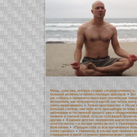
Мощь, сила ума, которую создает сосредоточенность,
большой активности препятствующих факторов.
•
Вот
ум: собрать и применять некоторые технические знани
автомобиль, как пользоваться картой, как читать книгу
уметь медитировать.
•
Только пространство.
•
Но ум 
большей степени, чем небо есть проходящие по нему 
наблюдаем естественный процесс ума и обнаруживаем,
лелеяли и считали собой, есть по сути вещей безличн
другим.
•
В раннем детстве, неуверенно шагая по пол
хочется писать – и писаем прямо на пол.
•
Признавать
болезненно.
•
«Прощаю себя за всю причиненную боль,
хотел сделать».
•
Например, в случае чувственного же
отвращения в какой-то момент времени может присутст