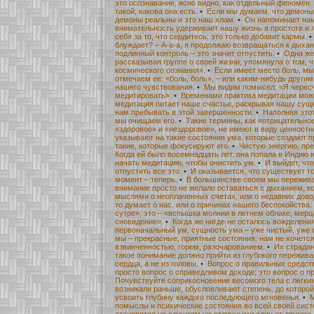
это осознавание, ясно видно, как отдельный феномен.
такой, какова она есть.
•
Если мы думаем, что демоны 
демоны реальны и это наш хлам.
•
Он напоминает нам,
внимательность удерживает нашу жизнь в простоте и л
себя за то, что сердитесь; это только добавит кармы.
блуждает? – А-а-а, я продолжаю возвращаться к дыха
подлинный контроль – это значит отпустить.
•
Одна же
рассказывая группе о своей жизни, упомянула о том, 
космического сознания».
•
Если имеет место боль, мы
отмечаем ее: «боль, боль», – или каким-нибудь други
нашего чувствования.
•
Мы видим помысел: «Я чересч
медитировать».
•
Временами практика медитации може
медитация питает наше счастье, раскрывая нашу сущ
нам пребывать в этой завершенности.
•
Наполняя это
мы очищаем его.
•
Такие термины, как «отрицательно
«здоровое» и «нездоровое», не имеют в виду ценностн
указывают на такие состояния ума, которые создают п
такие, которые фокусируют его.
•
Чистую энергию, пр
Когда ей было восемнадцать лет, она попала в Индию и 
начать медитацию, чтобы очистить ум.
•
И выйдет, чт
отпустить все это.
•
И оказывается, что существует то
момент – теперь.
•
В большинстве своем мы переживал
внимание просто не желало оставаться с дыханием, к
мыслями о неоплаченных счетах, или о недавних довода
то думает о нас, или о причинах нашего беспокойства.
сутре», это – «вспышка молнии в летнем облаке, мерц
сновидение».
•
Когда же нигде не осталось вожделения
первоначальный ум, сущность ума – уже чистый, уже
мы – прекрасные, приятные состояния; нам не хочется
взвинченностью, горем, разочарованием.
•
Их страдан
такое понимание должно прийти из глубокого пережива
сердца, а не из головы.
•
Вопрос о правильных средств
просто вопрос о справедливом доходе; это вопрос о п
Почувствуйте соприкосновение весомого тела с легки
возникали раньше, обусловливают степень, до котор
усвоить глубину каждого последующего мгновенья.
•
помыслы и психические состояния во всей своей сист
становятся не слишком уж отличными один от другого 