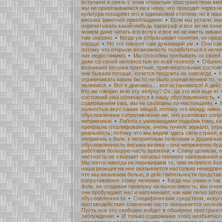
вступаем в связь с этим открытым пространством вме
мы не привязываемся ни к чему, что проходит через не
культура поощряет его в одинаковой степени; но в на
весьма заметное преобладание.
•
Если мы устали, мы
перечитывать какой-нибудь параграф и все же не пон
можем даже читать его вслух и все же не иметь никако
там сказано.
•
Когда ум отбрасывает понятия, он предс
сердце.
•
Но это говорит сам думающий ум.
•
Они гов
потому что открыли возможность позаботиться о нелю
них недостижимо.
•
Мы способны пребывать со своей 
даже со своей неловкостью во всей полноте.
•
Обычно 
возникают весьма приятные, привлекательные состоян
они бывали почаще, хочется продлить их навсегда.
•
Н
ограничивать каким бы то ни было определением то, 
являемся.
•
Вот я двигаюсь… вот остановился! А дейс
Кто же говорит всю эту чепуху? Ох, да это все еще я!.
состояний ума облачается в нашу обусловленность.
содержанием ума, мы не свободны по-настоящему.
•
полностью вкус самих вещей, потому что между ними
обусловленное сопротивление им; оно усиливает соп
неприязнью.
•
Работа с умирающими подобна тому, ка
прекрасно отшлифованное, очень точное зеркало, от
реальность; потому что мы видим здесь свои страхи, 
неприязнь к боли, к неприятным телесным и душевным
обусловленность весьма велика – она непременно буд
работаем большую часть времени.
•
Спину целиком, п
честность не означает насильственного навязывания 
Мы почти никогда не переживаем то, чем является боль
наша реакция на нее оказывается настолько немедленн
что мы называем болью, в действительности предста
сопротивления этому явлению.
•
Когда мы учимся так
боль, не создавая проверку на выносливость, мы очен
они пробуждают нас и напоминают, как нам легко затер
обусловленности.
•
Специфическим средством, иску
противодействия сомнению часто оказывается нескол
Пусть все это свободно войдет в обширное пространс
заблуждение.
•
И только содержание этого необъятног
определено, как отдельное «я», ограничивает то, что м