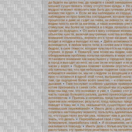
да будете вы целостны, да придете к своей завершенн
мешает существовать этому отсутствию нужды.
•
Но 
мудрости может позволить нам быть доступными для др
множестве «дел».
•
Если же мы наблюдаем из сердца, 
наблюдаем из пространства сострадания, которое при
процессом и даже не судит ни гнева, ни ревности, ни з
видим просто вагон за вагоном, и наше внимание уже 
стимулом; мы более не теряемся в следах прошлого ил
придет из будущего.
•
От мига к мигу сознание возник
объектом чувств, включая внутренние чувства вообра
внимание отклонилось, верните его к точке касания, 
входит в ноздри и выходит из них.
•
Дайте возможност
возникается, в любом месте тела: в голове или в плечах
бедрах, в силе тяжести, которая чувствуется на подушк
ступнях, в руках.
•
Пожалуй, чем яснее мы видим, како
обнаруживаем проблему попытки проявить в мире этот 
Установите внимание как караульного у городских воро
в город и выходит из него; но сам он не впускает и не 
часах у ворот.
•
Подушка поможет коленям опуститься
обстоятельство, что при небольшом поднятии таза сп
избирается именно он, мы не следуем за входящим 
просто остаемся в одной этой точке, выбранной около 
там, где ощущение более всего заметно, – и отмеча
дыхания.
•
Гнев послужит особенно удачным примером
хотим признавать в самих себе, который мы осуждаем 
властны над тем, что возникает в уме.
•
Однако этот у
часть гораздо большего разума, далеко превосходяще
интеллектом.
•
Приязнь и неприязнь представляют со
приязни или неприязни; результат, плод прошлых пред
поведет к тому же.
•
Но, оказывается, существуют це
«наивысших переживаний».
•
Иметь дело с результата
созрели к настоящему моменту, пользуясь адекватны
то, что существует внутри ума, позволит нам в достат
знать, что делать.
•
Перерабатывая свой страх, я даю
безмолвную, переработать свой.
•
И осознавание, не 
оказывается повсюду.
•
Иметь дело с болью внутри те
распутывать эту привычную реактивность на неприятн