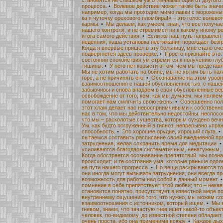
процесса.
•
Волевое действие может также быть знач
например, когда мы проходим мимо лавки с морожены
ка я чуточку орехового пломбира!» – это голос волево
кармы.
•
Мы делаем, как умеем, зная, что все получае
нашего контроля, и не стремимся ни к какому иному ре
итога самого действия.
•
Если же наш путь направлен 
недеяния, наша установка нестяжания порождает безг
Когда я впервые пришел в эту больницу, мне стало оч
подвергнется здесь проверке.
•
Просто признайте это.
состоянии спокойствия ум стремится к получению глуб
тишины.
•
У него нет корысти в том, чем мы представ
Мы не хотим работать на бойне, мы не хотим быть па
горе, а не причинять его.
•
Осознавание на этом уровн
взаимоотношения с нашей обусловленностью, с нашей
забывчивы и снова впадаем в свои обусловленные вер
освобождение от того, кем, как мы думаем, мы являем
помогает нам смягчить свою жизнь.
•
Совершенно полн
этот хлам делает нас невосприимчивыми к собственно
нас в том, что мы действительно недостойны, неспос
что мы – расколотые существа, которым суждено вечн
Ум, как будто погруженный в гипноз, непрерывно упр
способность.
•
Это хорошее орудие, хороший слуга.
пытаемся составить расписание своей ежедневной пр
затруднения, желая сохранить время для медитации.
усиливаются благодаря систематичным, ненатужным, 
Когда обостряется осознавание препятствий, мы позн
происходит; и те состояния ума, которые раньше одол
на пути нашего прогресса.
•
Но вещи раскрываются тол
они иногда могут вызывать затруднения, они всегда 
возможность для работы над собой в данный момент.
сомнение в себе препятствует этой любви; это – некая
становится понятно, присутствует в известной мере п
внутреннему ощущению того, что нужно, мы можем со
взаимоотношения с источником, который ищем.
•
Мы в
гневом, знаем, что зачастую гнев ищет какой-то объек
человек, по-видимому, до известной степени обладает
очень проста, ибо она применима всюду.
•
Каждое дых