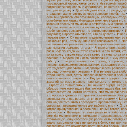
плод прошлой кармы, каков он есть, без всякой потреб
потребности подневольно действовать на него и содей
воспроизводству.
•
Да освободимся мы от преград; да
страдания, да почувствуем свое совершенное бытие.
если мы признаем его объемлющим, свободным от су
ослабляем его хватку благодаря тому, что видим его с
которым являемся мы сами, с почтительным признани
обусловленности, из которой нам нужно выбраться.
•
озабоченность составляют четвертое препятствие.
•
И
подавляя; я просто отмечал то, что он делает.
•
И все 
переживания.
•
Он начинает медленно читать мантру в
несколько раз, чтобы лучше с ней ознакомиться.
•
Неп
постоянная направленность вовне через внешние чувс
распознания реальности тела.
•
Я знаю многих людей,
раз в неделю, когда им этого хочется; а это значит, чт
когда присутствуют некоторые качества ума, когда их
влияния.
•
Медитация и есть осознавание.
•
Уму очен
работу.
•
Если ум отвлекается в сторону, осторожно,
непривязывающимся осознаванием, возвратите его к 
что-то делать для этого.
•
Медитация и есть равновеси
сосредоточенности и энергии.
•
И в течение курса обу
отдельность, нам, детям, вполне естественно в боль
солгать или что-то украсть.
•
Внутри нас содержатся 
желаний, которые в одно мгновенье могут оттолкнуть к
– страстно его пожелать.
•
Он начинает внутреннее у
образом: «ом мани падме бык; ом мани падме бык; ом
может оказаться настолько тонким, что мы не распозн
это просто видеть их с открытым осознаванием, без ц
осознавание вновь вселяется в чистую форму.
•
Когд
сильна для того, чтобы преодолеть препятствия, сущ
средства, предназначенные для работы с ними.
•
Это 
хитрое прищуривание, а всего лишь ясный взгляд, на
процессом.
•
Да возрастет ваша радость.
•
Работа с 
если бы мы смотрели в прекрасно отшлифованное, оче
отражающее нашу собственную реальность; потому чт
видим, как сильна наша неприязнь к боли, к неприят
состояниям; эта обусловленность весьма велика – он