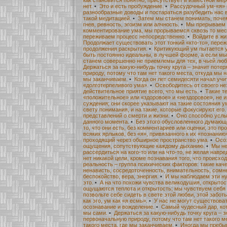
нет.
•
Это и есть пробуждение.
•
Рассудочный ум-«я»
разнообразные доводы и постараться разубедить нас 
такой медитацией.
•
Затем мы станем понимать, почем
гнев, ревность, эгоизм или алчность.
•
Мы прерываем в
комментирование ума, мы прорываемся сквозь то мест
переживаем процесс непосредственно.
•
Войдите в жи
Продолжает существовать этот тонкий «кто-то», пере
продолжения раскрытия.
•
Критикующий ум пытается у
быть постоянно идеальны, в лучшей форме, а если мы, 
станем совершенно не приемлемы для тех, в чьей лю
Держаться за какую-нибудь точку круга – значит поте
природу, потому что там нет такого места, откуда мы н
мы заканчиваем.
•
Когда он лет семидесяти начал учит
«долготерпеливого ума».
•
Освободитесь от своего не
действительное приятие всего, что мы есть.
•
Такие т
«положительное» или «здоровое» и «нездоровое», не и
суждения; они скорее указывают на такие состояния у
свету понимания, и на такие, которые фокусируют его.
представлений о смерти и жизни.
•
Оно способно усл
данного момента.
•
Без этого обусловленного думающ
то, что они есть, без комментариев или оценки; это пр
всяких ярлыков, без «я», привязанного к их «познанию
проходящий через обширное пространство ума.
•
Осоз
ощущения, сопутствующие каждому дыханию.
•
Мы не
рассердиться на кого-то или на что-то, не желая навре
нет никакой цели, кроме познавания того, что происхо
реальность – группа психических факторов: такие каче
ненависть, сосредоточенность, внимательность, сомне
беспокойство, вера, энергия.
•
И мы наблюдаем эти ну
это.
•
А на что похожи чувства великодушия, открытос
ощущаются теплота и открытость; мы чувствуем себя 
позвольте себе сидеть в свете этой любви, этой заботы 
как эго, ум как «я есмь».
•
У нас не могут существова
осознавание и вожделение.
•
Самый чудесный дар, кот
мы сами.
•
Держаться за какую-нибудь точку круга – 
первоначальную природу, потому что там нет такого м
такого места, где мы заканчиваем.
•
Иногда мы пребы