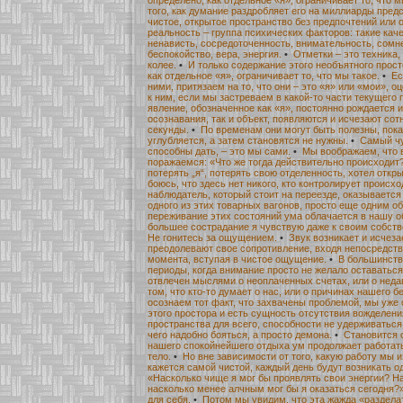
того, как думание раздробляет его на миллиарды предс
чистое, открытое пространство без предпочтений или 
реальность – группа психических факторов: такие каче
ненависть, сосредоточенность, внимательность, сомне
беспокойство, вера, энергия.
•
Отметки – это техника,
колее.
•
И только содержание этого необъятного прост
как отдельное «я», ограничивает то, что мы такое.
•
Ес
ними, притязаем на то, что они – это «я» или «мои», 
к ним, если мы застреваем в какой-то части текущего 
явление, обозначенное как «я», постоянно рождается и
осознавания, так и объект, появляются и исчезают сот
секунды.
•
По временам они могут быть полезны, пок
углубляется, а затем становятся не нужны.
•
Самый чу
способны дать, – это мы сами.
•
Мы воображаем, что в
поражаемся: «Что же тогда действительно происходит
потерять „я“, потерять свою отделенность, хотел откры
боюсь, что здесь нет никого, кто контролирует происх
наблюдатель, который стоит на переезде, оказываетс
одного из этих товарных вагонов, просто еще одним о
переживание этих состояний ума облачается в нашу о
большее сострадание я чувствую даже к своим собст
Не гонитесь за ощущением.
•
Звук возникает и исчеза
преодолевают свое сопротивление, входя непосредств
момента, вступая в чистое ощущение.
•
В большинств
периоды, когда внимание просто не желало оставаться
отвлечен мыслями о неоплаченных счетах, или о недав
том, что кто-то думает о нас, или о причинах нашего б
осознаем тот факт, что захвачены проблемой, мы уже
этого простора и есть сущность отсутствия вожделени
пространства для всего, способности не удерживаться
чего надобно бояться, а просто демона.
•
Становится 
нашего спокойнейшего отдыха ум продолжает работать,
тело.
•
Но вне зависимости от того, какую работу мы 
кажется самой чистой, каждый день будут возникать од
«Насколько чище я мог бы проявлять свои энергии? На
насколько менее алчным мог бы я оказаться сегодня?
для себя.
•
Потом мы увидим, что эта жажда «раздела