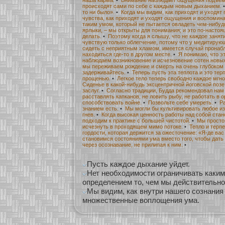
происходят сами по себе с каждым новым дыханием.
то ни было».
•
Когда мы видим, как приходят и уходят
чувства, как приходят и уходят ощущения и воспомин
таким умом, который не пытается овладеть чем-нибудь
ярлыки, – мы открыты для понимания; и это по-настоя
делать.
•
Поэтому когда я слышу, что не каждое заня
чувствую только облегчение, потому что у медитирую
сидеть с неприятным хламом, имеется случай пронабл
находиться где-то в другом месте.
•
Я понимаю, что эт
наблюдаем возникновение и исчезновение сотен новых
мы переживаем рождение и смерть на очень глубоком 
задерживайтесь.
•
Теперь пусть эта теплота и это те
прощенью.
•
Легкое тело теперь свободно каждое мгно
Сиденье в какой-нибудь эксцентричной йоговской позе
заслуг.
•
Согласно традиции, Будда рекомендовал нам 
расставлять капканов, не ловить рыбу, не работать в 
способствовать войне.
•
Позвольте себе умереть.
•
Р
знанием есть.
•
Мы могли бы культивировать любое из 
гнев.
•
Когда высокая ценность работы над собой стан
подходим к практике с большей чистотой.
•
Мы просто
исчезнуть в проходящем мимо потоке.
•
Тепло и терпе
гордости, которая держится за ожесточение: «Я-де ва
становимся состояниями ума вместо того, чтобы дать
через осознавание, не прилипая к ним.
•
Пусть каждое дыхание уйдет.
Нет необходимости ограничивать каким
определением то, чем мы действительно
Мы видим, как внутри нашего сознания
множественные воплощения ума.