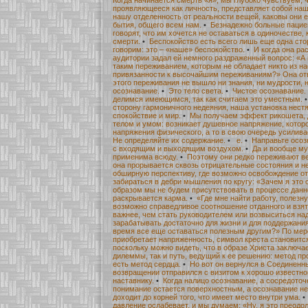
проявляющееся как личность, представляет собой наше
нашу отделенность от реальности вещей, каковы они е
бытия, общего всем нам.
•
Безнадежно больные пацие
говорят, что им хочется не оставаться в одиночестве, 
смерти.
•
Беспокойство есть всего лишь еще одна сто
говорим: это – «наше» беспокойство.
•
И когда она ра
аудитории задал ей немного раздраженный вопрос: «А
таким переживанием, которым не обладает никто из на
привязанности к высочайшим переживаниям?» Она отве
этого переживания не вышло ни знания, ни мудрости, 
осознавание.
•
Это тело света.
•
Чистое осознавание.
делимся имеющимся, так как считаем это уместным.
сторону гармоничного недеяния, наша установка нест
спокойствие и мир.
•
Мы получаем эффект рикошета, 
телом и умом: возникает душевное напряжение, котор
напряжения физического, а то в свою очередь усилива
Не определяйте их содержание.
•
е.
•
Направьте осоз
с входящим и выходящим воздухом.
•
Да и вообще му
применима всюду.
•
Поэтому они редко переживают ве
она прорывается сквозь отрицательные состояния и н
обширную перспективу, где возможно освобождение от 
забираться в дебри мышления по кругу: «Зачем я это 
образом мы не будем присутствовать в процессе данн
раскрывается карма.
•
«Где мне найти работу, полезну
возможно справедливое соотношение отданного и взят
важнее, чем стать руководителем или возвыситься на
зарабатывать достаточно для жизни и для поддержания т
время все еще оставаться полезным другим?» По мере 
приобретает напряженность, символ креста становитс
поскольку можно видеть, что в образе Христа заключа
дилеммы, так и путь, ведущий к ее решению: метод п
есть метод сердца.
•
Но вот он вернулся в Соединенн
возвращении отправился с визитом к хорошо известн
наставнику.
•
Когда налицо осознавание, а сосредоточ
понимание остается поверхностным, а осознавание не 
доходит до корней того, что имеет место внутри ума.
давление ослабевает, и мы думаем: «Ну, я это преодо