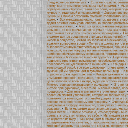
следующее состояние ума.
•
Если мы страстно желаем
этому, мы готовы поглотить желанный предмет.
•
Мы ж
определенным образом, таким способом, который под
личности, отдельной и независимой.
•
Доверяя внутре
нужно, мы можем сохранить глубокие взаимоотношени
ищем.
•
Вся мелодрама наших попыток завоевать своб
дадим возможность уравновесить их хорошо развиты
погрузитесь в него.
•
А вот когда осознавание нацели
и выдохе, то все прочие аспекты ума и тела, как проц
отчетливый фокус при самом своем зарождении.
•
Его
в самом центре соединения этих двух реальностей.
•
живем в обществе, настолько завязшем в психологии, 
всякими вопросами вроде: «Почему я сделал то-то и т
выполняет мощную очистительную функцию, она, как и
ловушкой; и в эту ловушку попали многие из нас на За
наиболее обычную форму отвращения, протягиванию го
там уголек и бросить его в кого-то другого.
•
Переживан
сущность отсутствия вожделения, освобожденности, н
способности не удерживаться ни на чем.
•
Есть дары 
только одной рукой, все еще удерживая то, что даем.
Думающий ум превращает в думание целый мир.
•
К 
спросил его, как идет практика.
•
Каждое дыхание – по
улыбается про себя, признавая, что сила практики кр
цели, которая во время их предыдущей встречи оказа
Множественные покалывания и ощущения.
•
Это не н
хитрое прищуривание, а всего лишь ясный взгляд, на
процессом.
•
Думание о думании – это не медитация.
всеобъемлющим узнаванием, которое не зависит от уп
применяется только для того, чтобы удержать ум в со
отношению к собственному его процессу.
•
Очевидный 
вкладываем в сферу мыслимого, принадлежит нашему
осязания.
•
Если мы хотим докопаться до воды, мы ко
одном месте.
•
Вполне возможно, что следующей мысл
сделать этого, это потворство себе.
•
Мы следим за те
не скроется из виду.
•
Мы обращаем внимание на свою
воздерживаемся от сплетен, от злословия; мы сохраня
любящей доброты так велика, что когда мы сосредото