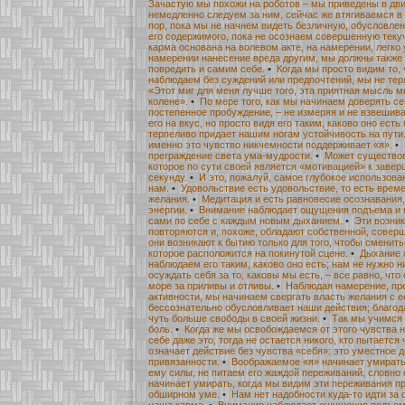
Зачастую мы похожи на роботов – мы приведены в движ
немедленно следуем за ним, сейчас же втягиваемся в 
пор, пока мы не начнем видеть безличную, обусловле
его содержимого, пока не осознаем совершенную текуч
карма основана на волевом акте, на намерении, легко 
намерении нанесение вреда другим, мы должны также
повредить и самим себе.
•
Когда мы просто видим то, 
наблюдаем без суждений или предпочтений, мы не тер
«Этот миг для меня лучше того, эта приятная мысль м
колене».
•
По мере того, как мы начинаем доверять се
постепенное пробуждение, – не измеряя и не взвешива
его на вкус, но просто видя его таким, каково оно есть
терпеливо придает нашим ногам устойчивость на пути
именно это чувство никчемности поддерживает «я».
•
преграждение света ума-мудрости.
•
Может существов
которое по сути своей является «мотивацией» к завер
секунду.
•
И это, пожалуй, самое глубокое использова
нам.
•
Удовольствие есть удовольствие, то есть врем
желания.
•
Медитация и есть равновесие осознавания,
энергии.
•
Внимание наблюдает ощущения подъема и п
сами по себе с каждым новым дыханием.
•
Эти возни
повторяются и, похоже, обладают собственной, совер
они возникают к бытию только для того, чтобы смени
которое расположится на покинутой сцене.
•
Дыхание 
наблюдаем его таким, каково оно есть; нам не нужно ни
осуждать себя за то, каковы мы есть, – все равно, что
море за приливы и отливы.
•
Наблюдая намерение, п
активности, мы начинаем свергать власть желания с ее
бессознательно обусловливает наши действия; благо
чуть больше свободы в своей жизни.
•
Так мы учимся 
боль.
•
Когда же мы освобождаемся от этого чувства 
себе даже это, тогда не остается никого, кто пытается 
означает действие без чувства «себя»: это уместное д
привязанности.
•
Воображаемое «я» начинает умирать
ему силы, не питаем его жаждой переживаний, словно 
начинает умирать, когда мы видим эти переживания пр
обширном уме.
•
Нам нет надобности куда-то идти за 
наша карма.
•
Внимание наблюдает ощущения подъема 