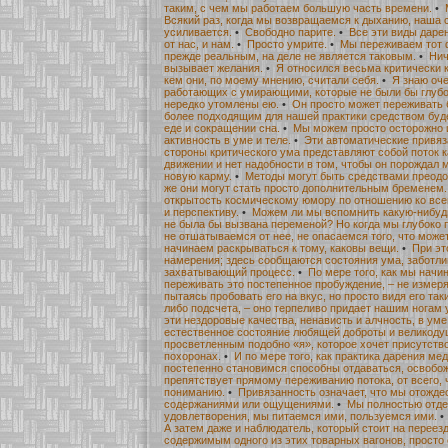
таким, с чем мы работаем большую часть времени.
•
Всякий раз, когда мы возвращаемся к дыханию, наша 
усиливается.
•
Свободно парите.
•
Все эти виды даре
от нас, и нам.
•
Просто умрите.
•
Мы переживаем тот 
прежде реальным, на деле не является таковым.
•
Нич
вызывает желания.
•
Я относился весьма критически к
кем они, по моему мнению, считали себя.
•
Я знаю оч
работающих с умирающими, которые не были бы глубок
нередко утомлены ею.
•
Он просто может переживать 
более подходящим для нашей практики средством буд
еде и сокращении сна.
•
Мы можем просто осторожно 
активность в уме и теле.
•
Эти автоматические привяз
стороны критического ума представляют собой поток 
движении и нет надобности в том, чтобы он порождал
новую карму.
•
Методы могут быть средствами преодо
же они могут стать просто дополнительным бременем.
открытость космическому юмору по отношению ко вс
и перспективу.
•
Можем ли мы вспомнить какую-нибудь
не была бы вызвана переменой? Но когда мы глубоко 
не отшатываемся от нее, не опасаемся того, что может
начинаем раскрываться к тому, каковы вещи.
•
При эт
намерения; здесь сообщаются состояния ума, заботли
захватывающий процесс.
•
По мере того, как мы начи
переживать это постепенное пробуждение, – не измеря
пытаясь пробовать его на вкус, но просто видя его таки
либо подсчета, – оно терпеливо придает нашим ногам 
эти нездоровые качества, ненависть и алчность, в ум
естественное состояние любящей доброты и великоду
просветленным подобно «я», которое хочет присутств
похоронах.
•
И по мере того, как практика дарения ме
постепенно становимся способны отдаваться, освобожд
препятствует прямому переживанию потока, от всего,
пониманию.
•
Привязанность означает, что мы отожде
содержаниями или ощущениями.
•
Мы полностью отде
удовлетворения, мы питаемся ими, пользуемся ими.
А затем даже и наблюдатель, который стоит на переез
содержимым одного из этих товарных вагонов, просто