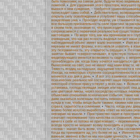
быть помехами; на самом деле, будучи ясно видимым, 
помехой.
•
Для удержания этого простора, могущего 
вынося о нем суждения, – требуется уравновешивающ
происходит само собой.
•
Действительно, возвращени
открыть силу освобождения и углубляет нашу способн
вожделение ума.
•
Проходят недели; ум становится вс
все большую признательность силе практики за раскр
в своем теле, осознавая то, что происходит в поле ощ
соприкасаемся с первичной реальностью существовани
настоящем.
•
По мере того, как мы проникаем все глу
очевидным, что как раз ясность виденья питает наше р
наблюдаемый объект имеет мало значения.
•
Имя все
нирваны не имеет формы, и его нельзя ухватить в язы
эту безграничность, эту открытость сердца».
•
Поэтому
занятие бывает «сверхотличным», я чувствую только о
медитирующего имеется возможность сидеть с непри
пронаблюдать ум, когда тому хочется находиться где-т
Вынесенное на свет, оно не имеет над нами власти, не
Тяжесть ягодиц на подушке, ощущение плотности в то
Иногда, на некоторых ступенях сосредоточенности и 
меняется изо дня в день.
•
И вот это взаимное перепл
психических реальностей составляет наше переживан
некоторой степени присутствуют у всех нас.
•
Всякое 
установка, господствующая эмоция или настрой; она 
или цветовой линзы, через посредство которых переж
объектами отношения психические события, такие ка
даже оказаться полезным постоять немного в состоян
нужда в том, чтобы вещи были такими, какими нам хоч
страха, скрытости и сомнения.
•
Часто, когда уму дае
можно более искусно выработать ответ на весьма ре
невзирая на мысли.
•
Пространство парит в пространс
означает переживание того качества осознавания, лиш
ничего к себе из потока не притягивает, – переживание
всегда просто не мешает всему приходить и уходить.
сполна – значит быть всем, что есть».
•
Она составле
Когда вы принимаете ад, это более не ад.
•
Именно пе
важным; именно в бытии мы находим ценность.
•
Это 
здесь просто еще новые помыслы.
•
Глубокое виденье