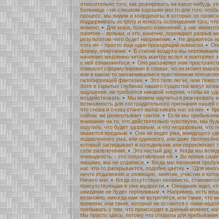
относительно того, как реагировать на какое-нибудь у
Больница – не слишком хорошее место для того, чтоб
процесс, мы видим и координаты, в которых он происх
поддерживать остроту и ясность осознавания того, чт
момент.
•
Для мира, полного изменений, у нас имеют
понятия – ярлыки; и это, конечно, порождает разрыв 
результатом чего будет напряжение.
•
Не держитесь н
«это я» – просто еще один проходящий помысел.
•
Он
форму, очертания.
•
В стихии воздуха мы переживаем
начинает медленно читать мантру вслух и повторяет э
с ней ознакомиться.
•
Оно расширяет нам пространств
помысел сформулирован в словах; но он может вырази
или в каком-то запомнившемся чувственном впечатлен
галопирующей фантазии.
•
Это тело легче, чем тяжес
Хотя в скрытых глубинах нашего существа могут возн
ощущения, не требуется никакой энергии, чтобы их уда
воздействовать.
•
Мы можем научиться реагировать и
возможность для сострадательного признания нашей 
что снова и снова станет вытаскивать нас из нее.
•
Кр
сейчас же развертывает свиток.
•
Если мы пребываем
внимание на то, что действительно чувствуем, мы бу
ощутить, что будет здоровым, а что нездоровым, что п
окажется вредным.
•
Они не видят ума, жаждущего уд
подавленного ума, или одинокого, или даже беспокойн
который заглядывает в холодильник или переключает 
себе развлечения.
•
Это чистый дар.
•
Когда мы вгляд
очевидность – это сопротивление ей.
•
Во время сиде
нищими, мы не отдаемся.
•
Когда мы начинаем пробуж
нас что-то раскрывается, подобно цветку.
•
?Для многи
нечто отдаленное и зловещее, занятие, участие в кот
Ничего вне.
•
Когда отсутствует ненависть, становитс
присутствующая в уме мудрости.
•
Ожидание ждет, чт
ожидание не будет терпеливым.
•
Например, есть вещи
возможно, никогда нам не встретятся, или такие, что
времени, или такие, которые не остаются с нами надол
пребывать с тем, что происходит в данный момент, на
Мы просто здесь, потому что открыты для пребывания 