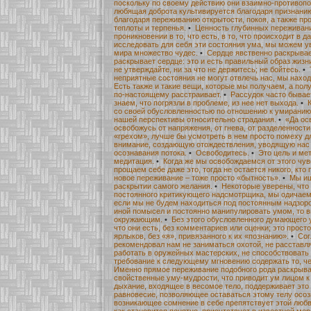
поскольку по своему действию они взаимно-противоп
любящая доброта культивируется благодаря признанию
благодаря переживанию открытости, покоя, а также пр
теплоты и терпенья.
•
Ценность глубинных переживани
проникновении в то, что есть, в то, что происходит в 
исследовать для себя эти состояния ума, мы можем ув
мира множество чудес.
•
Сердце явственно раскрываем
раскрывает сердце: это и есть правильный образ жизн
не утверждайте, ни за что не держитесь; не бойтесь.
•
неприятные состояния не могут отвлечь нас, мы наход
Есть также и такие вещи, которые мы получаем, а полу
по-настоящему расстраивает.
•
Рассудок часто бывае
знаем, что погрязли в проблеме, из нее нет выхода.
•
со своей обусловленностью по отношению к умиранию,
нашей перспективы относительно страдания.
•
«Да ос
освобожусь от напряжения, от гнева, от разделенности
«грехом», лучше бы усмотреть в нем просто помеху 
внимание, создающую отождествления, уводящую нас
осознавания потока.
•
Освободитесь.
•
Это цель и мет
медитация.
•
Когда же мы освобождаемся от этого чув
прощаем себе даже это, тогда не остается никого, кто 
новое переживание – тоже просто «бытность».
•
Мы ищ
раскрытии самого желания.
•
Некоторые уверены, что
постоянного критикующего надсмотрщика, мы одичаем,
если мы не будем находиться под постоянным надзоро
иной помысел и постоянно манипулировать умом, то в
окружающим.
•
Без этого обусловленного думающего 
что они есть, без комментариев или оценки; это прост
ярлыков, без «я», привязанного к их «познанию».
•
Сог
рекомендовал нам не заниматься охотой, не расставля
работать в оружейных мастерских, не способствовать 
требование к следующему мгновению содержать то, че
Именно прямое переживание подобного рода раскрыва
свойственные уму-мудрости, что приводит ум лицом к 
дыхание, входящее в весомое тело, поддерживает это 
равновесие, позволяющее оставаться этому телу осоз
возникающее сомнение в себе препятствует этой любви
как становится понятно, присутствует в известной мер