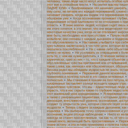
человеку, такие люди часто могут испытать особое чув
этот миг в спокойном месте.
•
На свитке мастер пише
ПАДМЕ ХУМ».
•
Воображаемое «я» начинает умирать,
ему силы, не питаем его жаждой переживаний, словно 
начинает умирать, когда мы видим эти переживания пр
обширном уме.
•
Когда осознавание проникает глубже
поддержания острой бдительности по отношению к пр
отпасть.
•
Я знаю многих людей, которые сидят лишь н
им этого хочется; а это значит, что они медитируют то
некоторые качества ума, когда их не отвлекают мирск
мне быть, необходимо мое присутствие.
•
Почувствуйт
колыбели; они связаны с каждым дыханием и поддерж
его обусловленность.
•
Наставник улыбается про себя,
крестьянина заключалась в чистоте цели, которая во
оказалась поколебленной.
•
Ни с каким-либо объектом,
ничего не нужно.
•
Не усиливать их отвращение к боле
есть то, с чем им нужно работать.
•
В течение жизни м
кармически; одно из них – то, что с каждым объектом
обусловленные чувства притяжения или отталкивания, 
такие слова, как «вечное» или «бесконечное», обозна
Весьма редко мы обладаем мудростью не знать, остав
глубокого понимания.
•
Переживая данное мгновенье, 
применима и полезна только в это самое мгновенье.
полностью.
•
Мы становимся похожи на того петуха, ко
кукареканье заставляет солнце всходить каждое утро.
подкреплено чувством, что мы – единственные люди, 
украсть, что в нас скрыты какие-то глубокие недостатк
этот маленький урок аэродинамики.
•
Я переживал так
а также с умирающими пациентами, с которыми долго 
декорация, внесловесный уровень осознавания, досту
создает ту открытость ума, которая способствует ос
мудрости.
•
Теперь следите за каждым дыханием, как
издалека.
•
Мы выбираем точку соприкосновения и ус
осознание, ведем отсюда наблюдение.
•
Никто из жел
никогда не станет просветленным, так как то, от чего с
самый некто, желающий быть просветленным.
•
Переж
знаем истину; и эта истина применима и полезна тольк
Когда начинается смерть «я», мы глубоко чувствуем, ч