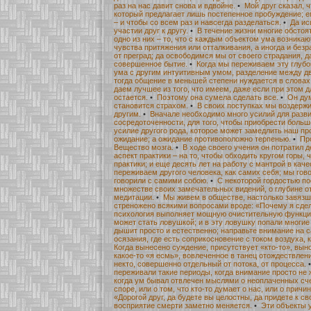
раз на нас давит снова и вдвойне.
•
Мой друг сказал, ч
который предлагает лишь постепенное пробуждение; 
– и чтобы со всем раз и навсегда разделаться.
•
Да ис
участии друг к другу.
•
В течение жизни многие обстоя
одно из них – то, что с каждым объектом ума возника
чувства притяжения или отталкивания, а иногда и безр
от преград; да освободимся мы от своего страдания, 
совершенное бытие.
•
Когда мы переживаем эту глубо
ума с другим интуитивным умом, разделение между д
тогда общение в меньшей степени нуждается в словах
даем лучшее из того, что имеем, даже если при этом д
остается.
•
Поэтому она сумела сделать все.
•
Он дум
становится страхом.
•
В своих поступках мы воздерж
другим.
•
Вначале необходимо много усилий для разв
сосредоточенности, для того, чтобы приобрести больш
усилие другого рода, которое может замедлить наш пр
ожидание; а ожидание противоположно терпенью.
•
Пр
Вещество мозга.
•
В ходе своего учения он потратил 
аспект практики – на то, чтобы обходить кругом горы, 
практики; и еще десять лет на работу с мантрой в каче
переживаем другого человека, как самих себя; мы гово
говорили с самими собою.
•
С некоторой гордостью по
множестве своих замечательных видений, о глубине о
медитации.
•
Мы живем в обществе, настолько завязше
стреножено всякими вопросами вроде: «Почему я сдела
психология выполняет мощную очистительную функцию,
может стать ловушкой; и в эту ловушку попали многие 
дышит просто и естественно; направьте внимание на 
осязания, где есть соприкосновение с током воздуха, к
Когда вынесено суждение, присутствует «кто-то», вы
какое-то «я есмь», вовлеченное в танец отождествлени
некто, совершенно отдельный от потока, от процесса.
переживали такие периоды, когда внимание просто не
когда ум бывал отвлечен мыслями о неоплаченных сче
споре, или о том, что кто-то думает о нас, или о прич
«Дорогой друг, да будете вы целостны, да придете к с
восприятие смерти заметно меняется.
•
Эти объекты 