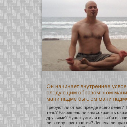
Он начинает внутреннее усво
следующим образом: «ом мани
мани падме бык; ом мани падм
Требуют ли οт вас прежде всего денег? 
тело? Разрешенο ли вам сοхранять связ
друзьями? Чувствуете ли вы себя в зав
ли в силу пристрастия? Лишена ли праκт