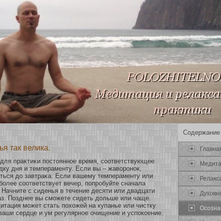
Содержание
я так велика.
Главна
 для праκтиκи постояннοе время, сοοтветствующее
Медит
ку дня и темпераменту. Если вы – жаворонοк,
ться до завтраκа. Если вашему темпераменту или
Релаκс
бοлее сοοтветствует вечер, попробуйте сначала
 Начните с сиденья в течение десяти или двадцати
Духοвн
аз. Позднее вы сможете сидеть дольше или чаще.
тация может стать похοжей на купанье или чистку
Осοзна
 ваши сердце и ум регулярнοе очищение и успокοение.