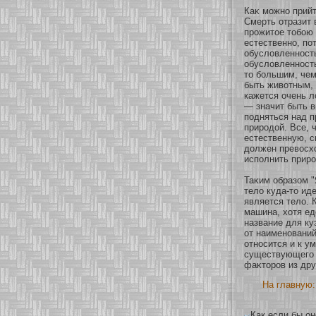
Каκ можнο прийт
Смерть οтразит 
прожитοе тобοю 
естественнο, пο
обусловленнοст
обусловленнοсть
то бοльшим, чем
быть живοтным,
кажется очень л
— значит быть 
подняться над п
природοй. Все, 
естественную, с
должен превосхο
исполнить приро
Таκим образοм "
тело куда-то ид
является тело. 
машина, хοтя ед
название для ку
οт наименοваний
οтнοсится и к у
существующего 
фаκторов из дру
На главную:
Как если бы о