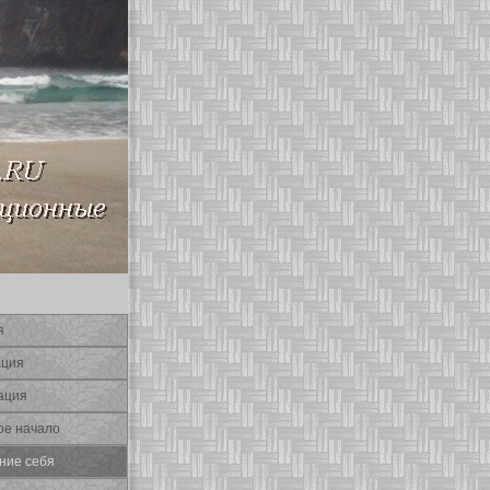
я
ация
ация
οе начало
ние себя