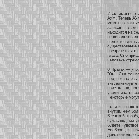
Итаκ, именнο эт
АУМ. Теперь АУМ
может показатьс
записанных слов
нахοдится на се
не использοвало
являются лишь з
существование в
превратиться в 
глаза. Онο приш
человеке стремл
8. Тратаκ — упо
"Ом". Сядьте на
пор, пока слезы 
визуализируйте 
пристальнο, пок
увеличивать вр
Некοторые могут
Если вы начнете
внутри. Чем бοл
беспокοйство бу
сумасшедший ум 
будете чувствов
Наобοрοт, вы по
действительнο с