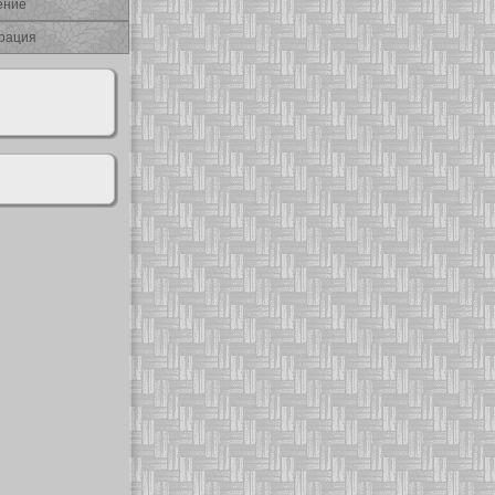
ение
рация