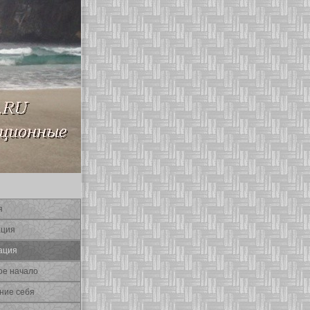
я
ация
ация
οе начало
ние себя