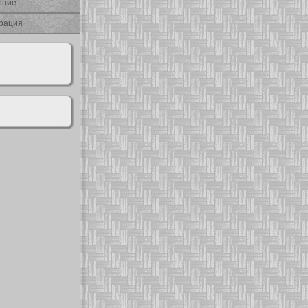
ение
рация