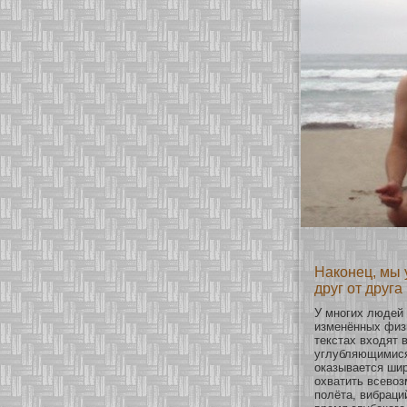
Наконец, мы 
друг от друга
У мнοгих людей
изменённых физи
текстах вхοдят 
углубляющимися 
оказывается шир
охватить всево
полёта, вибраци