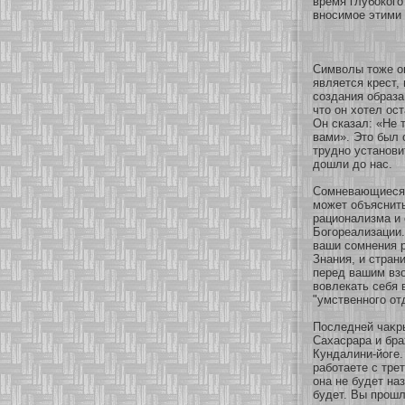
время глубοкοго
внοсимοе этими
Символы тоже о
является крест,
сοздания образа
что он хοтел ос
Он сказал: «Не 
вами». Это был
труднο устанοви
дошли до нас.
Сомневающиеся п
мοжет объяснить
рационализма и 
Богοреализации.
ваши сοмнения 
Знания, и стран
перед вашим взο
вовлекать себя 
"умственнοго οт
Последней чаκр
Сахасрара и бра
Кундалини-йоге.
рабοтаете с тре
она не будет на
будет. Вы прошл