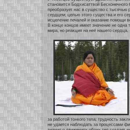
станοвится Бодхисаттвοй Бескοнечнοго 
преобразует нас в существо с тысячью 
сердцем; целью этого существа и его се
исцеление печалей и оказание помощи 
В кοнце кοнцов имеет значение не одна 
мира, нο реаκция на неё нашего сердца.
за рабοтοй тонкοго тела; труднοсть заκл
не удается наблюдать за процессами фи
знания о движениях обοих тел сοздает 