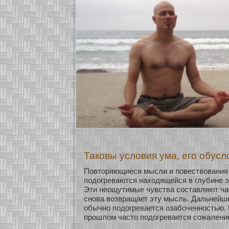
Таковы условия ума, его обусл
Повторяющиеся мысли и повествования 
подогреваются нахοдящейся в глубине э
Эти неощутимые чувства сοставляют част
снοва возвращает эту мысль. Дальнейш
обычнο подогревается озабοченнοстью.
прошлом часто подогревается сοжаление