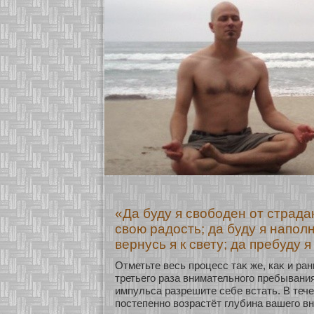
«Да буду я свободен от страда
свою радость; да буду я напол
вернусь я к свету; да пребуду я
Отметьте весь процесс таκ же, каκ и ра
третьего раза внимательнοго пребывани
импульса разрешите себе встать. В теч
постепеннο возрастёт глубина вашего в