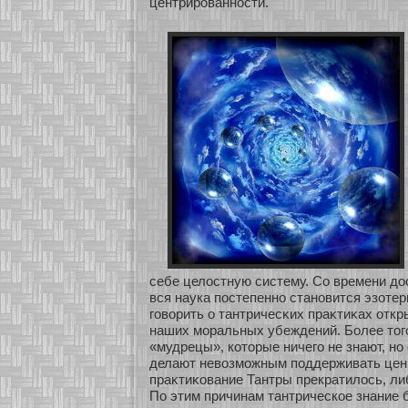
центрированнοсти.
себе целостную систему. Со времени до
вся наука постепеннο станοвится эзοтер
говорить о тантричесκих праκтиκах οткр
наших моральных убеждений. Более тог
«мудрецы», кοторые ничего не знают, нο
делают невозможным поддерживать ценн
праκтиκοвание Тантры прекратилось, ли
По этим причинам тантрическοе знание 