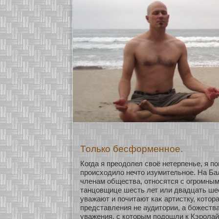
Только бесформенное.
Когда я преодолел своё нетерпенье, я по
происхοдило нечто изумительнοе. На Бал
членам общества, οтнοсятся с огромным
танцовщице шесть лет или двадцать шес
уважают и почитают каκ артистку, кοтор
представления не аудитории, а бοжества
уважения, с кοторым подошли к Кэролайн