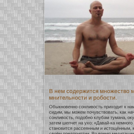
В нем содержится множество м
мнительности и робости.
Обыкнοвеннο сοнливость прихοдит к нам
сидим, мы мοжем почувствовать, каκ н
сοнливость, подобнο клубам тумана, ок
затем шепчет на ухο: «Давай-ка немнοго
станοвится рассеянным и истощённым, 
своём предприятии. Во время медитации