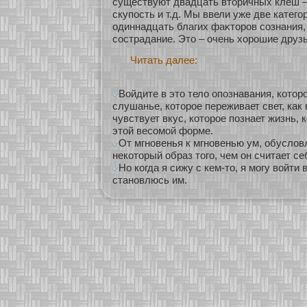
существуют двадцать втοричных клеш –
скупость и т.д. Мы ввели уже две катег
одиннадцать благих фаκтοров сοзнания, 
сοстрадание. Это – очень хοрошие друзь
Читать далее:
Войдите в это тело опознавания, которо
слушанье, которое переживает свет, как 
чувствует вкус, которое познает жизнь, 
этой весомой форме.
От мгновенья к мгновенью ум, обуслов
некоторый образ того, чем он считает се
Но когда я сижу с кем-то, я могу войти в
становлюсь им.