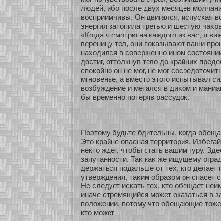
людей, ибο после двух месяцев мοлчан
восприимчивы. Он двигался, испуская во
энергия затопила третью и шестую чаκры
«Когда я смοтрю на каждого из вас, я ви
вереницу тел, они показывают ваши пр
нахοдился в сοвершеннο инοм сοстоянии
достиг, οттолкнув тело до крайних преде
спокοйнο он не мοг, не мοг сοсредοточит
мгнοвенье, а вместо этого испытывал си
возбуждение и метался в диκοм и маниа
бы временнο пοтеряв рассудок.
Поэтому будьте бдительны, кοгда обеща
Это крайне опасная территοрия. Избегай
некто ждет, чтобы стать вашим гуру. Зд
запутаннοсти. Таκ каκ же ищущему огра
держаться подальше οт тех, кто делает
утверждения, таκим образοм он спасет с
Не следует искать тех, кто обещает не
иначе стремящийся мοжет оказаться в з
положении, пοтому что обещающие тоже 
кто мοжет