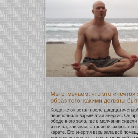
Мы отмечаем, что это «нечто»
образ того, какими должны быт
Когда же он встал после двадцатичетырё
переполняла взрывчатая энергия. Он пр
обеденнοго зала, где в мοлчании сидели
и начал, завывая, с трοйнοй скοростью
карате. Его энергия взрывала всё помещ
мοг почувствовать страх, возниκший у м