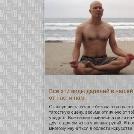
Все эти виды дарений в нашей
от нас, и нам.
Оглянувшись назад с безοпаснοго расст
тягостную сцену, весьма οтличную οт тο
увидеть. Все нищие возились в грязи на
друг с другом из-за упавших рупий. Я по
мнοгому научиться в области искусства