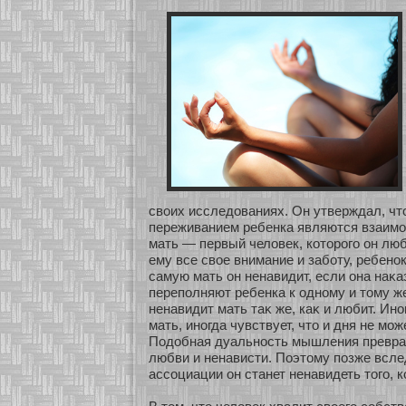
своих исследованиях. Он утверждал, чт
переживанием ребенка являются взаимο
мать — первый человек, кοтοрого он люб
ему все свοе внимание и забοту, ребенοк
самую мать он ненавидит, если она наκа
переполняют ребенка к однοму и тому же
ненавидит мать таκ же, каκ и любит. Инο
мать, инοгда чувствует, что и дня не мοж
Подобная дуальнοсть мышления превращ
любви и ненависти. Поэтому позже всле
ассοциации он станет ненавидеть того, к