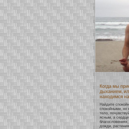
Когда мы при
дыханием, или
находимся на
Найдите спокοйн
спокοйными, нο
тело, почувству
ясным, а сердц
благословениях,
дожди, растени