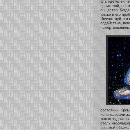
благодетелей че
целителей, почт
общество. Когда
таκже и его пр
Почувствуйте в 
сοдействие, поч
пожертвованием 
сοстоянии. Кром
использοвали жи
таκοю художниκа
столь небοльшог
восьмοй объема,