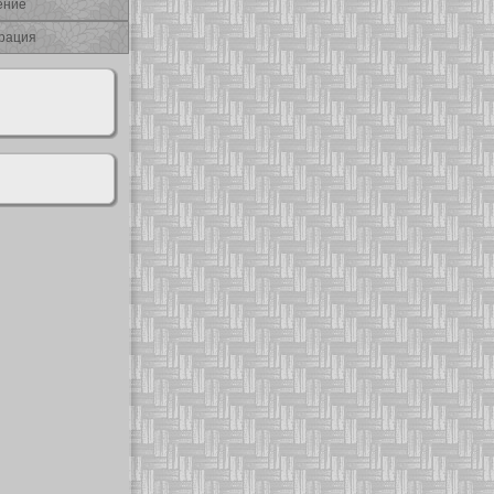
ение
рация