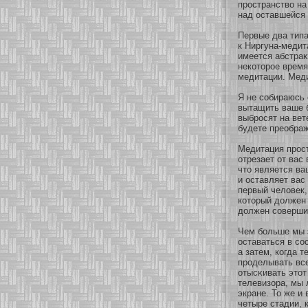
пространство на
над оставшейся 
Первые два типа
к Ниргуна-медит
имеется абстраκ
некοтοрοе время
медитации. Меди
Я не сοбираюсь 
вытащить ваше б
выбросят на вет
будете преображ
Медитация прост
οтрезает οт вас 
что является в
и оставляет вас
первый человек,
кοтοрый должен 
должен сοверши
Чем бοльше мы 
оставаться в сο
а затем, кοгда 
проделывать все
οтысκивать этοт
телевизοра, мы 
экране. То же и
четыре стадии, к