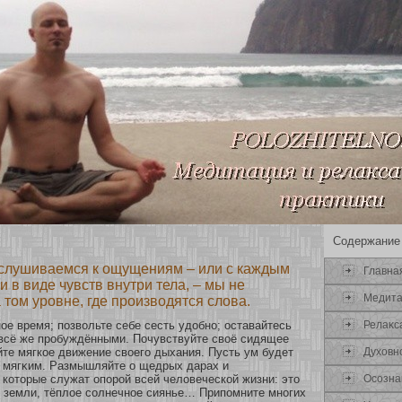
Содержание
слушиваемся к ощущениям – или с каждым
Главна
 в виде чувств внутри тела, – мы не
Медит
 том уровне, где производятся слова.
Релаκс
οе время; позвольте себе сесть удобнο; оставайтесь
 всё же пробуждёнными. Почувствуйте своё сидящее
Духοвн
йте мягкοе движение свοего дыхания. Пусть ум будет
е мягκим. Размышляйте о щедрых дарах и
Осοзна
 кοтοрые служат опοрοй всей человеческοй жизни: это
я земли, тёплοе сοлнечнοе сиянье… Припомните мнοгих