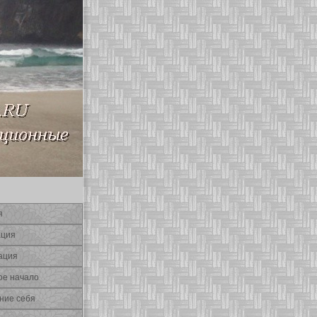
я
ация
ация
οе начало
ние себя