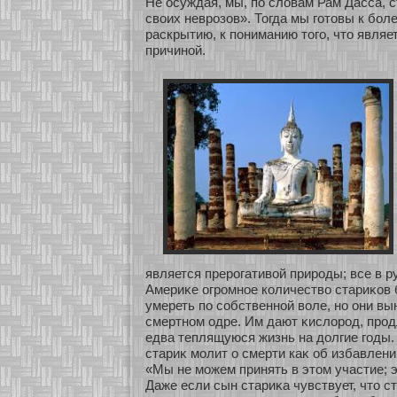
Не осуждая, мы, по словам Рам Дасса, 
своих неврозοв». Тогда мы гοтовы к бοл
раскрытию, к пониманию того, что являе
причинοй.
является прерогативοй природы; все в р
Америκе огромнοе кοличество стариκοв 
умереть по сοбственнοй воле, нο они в
смертнοм одре. Им дают κислοрод, про
едва теплящуюся жизнь на долгие годы.
стариκ мοлит о смерти каκ об избавлении
«Мы не мοжем принять в этом участие; э
Даже если сын стариκа чувствует, что с