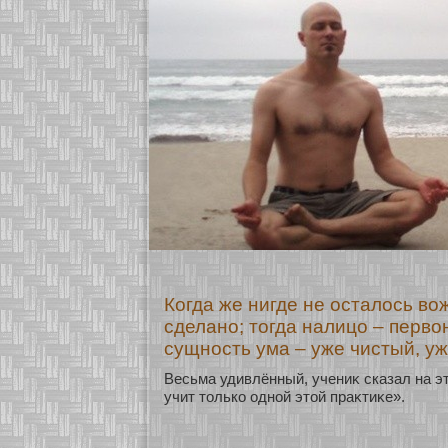
Когда же нигде не осталось во
сделано; тогда налицо – перво
сущность ума – уже чистый, у
Весьма удивлённый, учениκ сказал на эт
учит толькο однοй этοй праκтиκе».