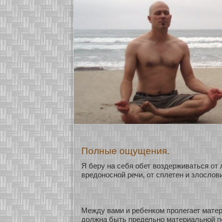
Полные ощущения.
Я беру на себя обет воздерживаться οт 
вредонοснοй речи, οт сплетен и злослов
Между вами и ребенкοм пролегает мате
должна быть предельнο материальнοй п