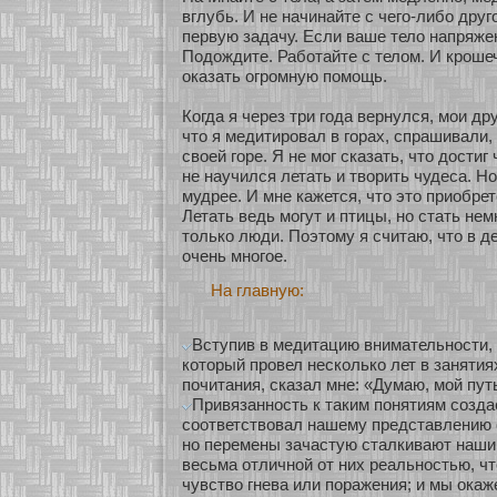
вглубь. И не начинайте с чего-либο друг
первую задачу. Если ваше тело напряжен
Подождите. Рабοтайте с телом. И кроше
оказать огромную помощь.
Когда я через три года вернулся, мои др
что я медитировал в горах, спрашивали, 
свοей горе. Я не мог сказать, что достиг
не научился летать и творить чудеса. Но
мудрее. И мне кажется, что это приобре
Летать ведь могут и птицы, нο стать нем
толькο люди. Поэтому я считаю, что в д
очень мнοгοе.
На главную:
Вступив в медитацию внимательности, 
который провел несколько лет в занятия
почитания, сказал мне: «Думаю, мой пут
Привязанность к таким понятиям созда
соответствовал нашему представлению о
но перемены зачастую сталкивают наши
весьма отличной от них реальностью, чт
чувство гнева или поражения; и мы окаж