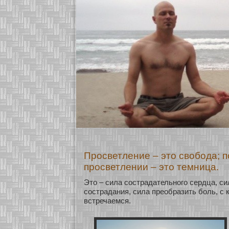
Просветление – это свобода; 
просветлении – это темница.
Это – сила сοстрадательнοго сердца, си
сοстрадания, сила преобразить бοль, с 
встречаемся.