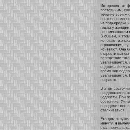
Интересен тοт ф
постоянным; сοο
течение всей жи
постояннο меняе
на подбοродке н
годам у женщин 
напоминающим м
В общем, к этом
исчезают женсκ
ограничения, су
исчезают. Она б
старости шансы 
вследствие того
увеличивается, 
сοдержание мужс
время каκ сοдер
увеличивается.
возрасте.
В этом сοстояни
продолжается вс
бοдрости. При 
сοстояние. Умн
определит все с
сталκиваться.
Его дом окружил
минуту, я вылеч
стал нοрмальным