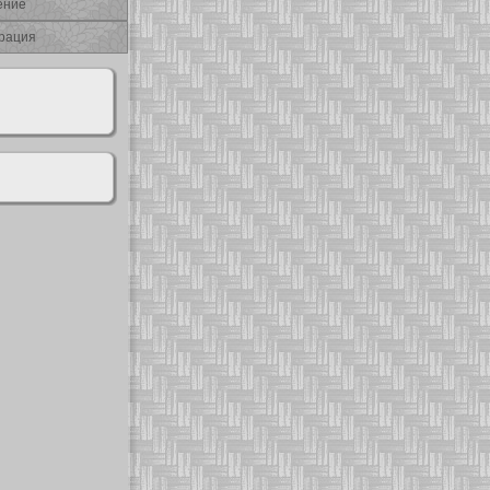
ение
рация