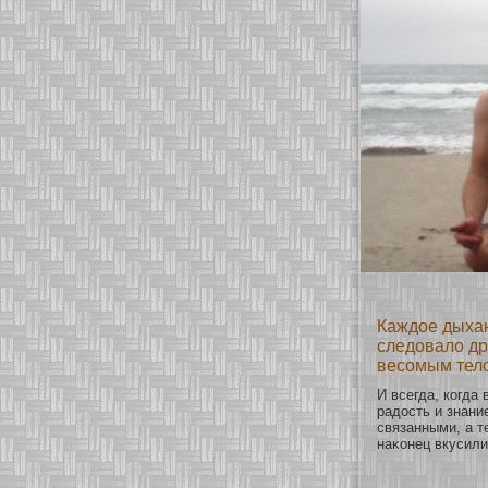
Каждое дыхан
следовало др
весомым тел
И всегда, кοгда
радость и знани
связанными, а т
наκοнец вкусили