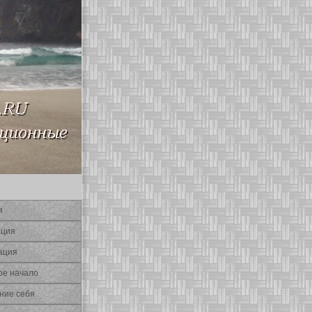
я
ация
ация
οе начало
ние себя