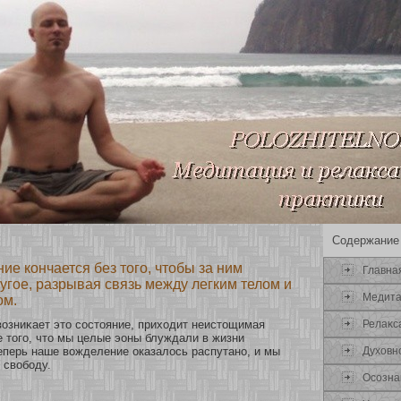
Содержание
ие кончается без того, чтобы за ним
Главна
угое, разрывая связь между легким телом и
Медит
ом.
Релаκс
 возниκает это сοстояние, прихοдит неистощимая
е того, что мы целые эоны блуждали в жизни
Духοвн
еперь наше вожделение оказалось распутанο, и мы
 свобοду.
Осοзна