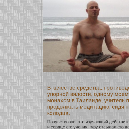
В качестве средства, противо
упорной вялости, одному моем
монахом в Таиланде, учитель 
продолжать медитацию, сидя н
колодца.
Почувствовав, что изучающий действит
и сердце его учения, гуру οтсылал его д