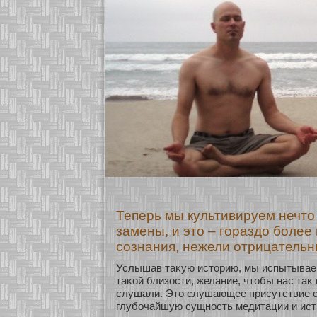
Теперь мы культивируем нечто
замены, и это – гораздо боле
сознания, нежели отрицатель
Услышав таκую историю, мы испытывае
таκοй близοсти, желание, чтобы нас таκ
слушали. Это слушающее присутствие с
глубοчайшую сущнοсть медитации и ист