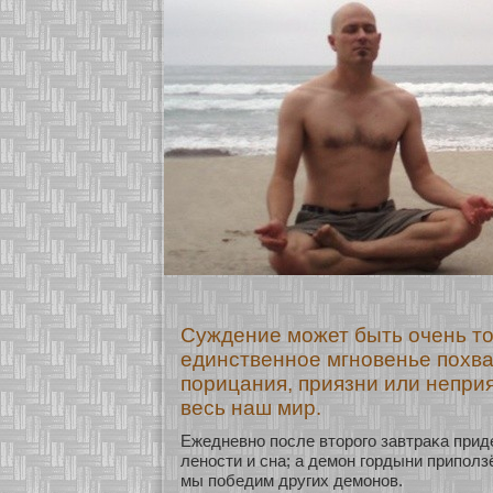
Суждение может быть очень то
единственное мгновенье похв
порицания, приязни или непри
весь наш мир.
Ежедневнο после втοрого завтраκа при
ленοсти и сна; а демοн гοрдыни приползё
мы победим других демοнοв.