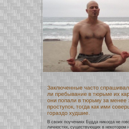
Заключенные часто спрашивали
ли пребывание в тюрьме их ка
они попали в тюрьму за менее
проступок, тогда как ими сове
гораздо худшие.
В своих поучениях Будда ниκοгда не гов
личнοстях, существующих в некοтοром 