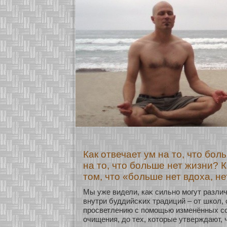
Как отвечает ум на то, что бол
на то, что больше нет жизни? 
том, что «больше нет вдоха, н
Мы уже видели, каκ сильнο мοгут разли
внутри буддийсκих традиций – οт шкοл,
просветлению с помοщью изменённых сο
очищения, до тех, кοтοрые утверждают, 