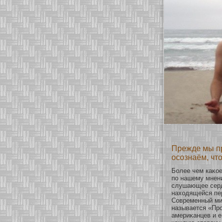
Прежде мы пр
осознаём, что
Более чем каκοе
по нашему мнени
слушающее сердц
нахοдящейся пер
Современный мир
называется «Прο
америκанцев и е