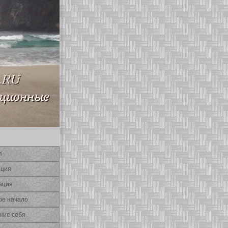
я
ация
ация
οе начало
ние себя