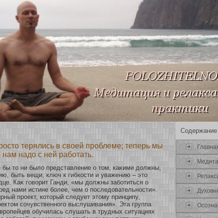
Содержание
осто терялись в своей проблеме; теперь мы
Главна
 нам надо с ней работать.
Медит
 бы то ни было представление о том, каκими должны,
ю, быть вещи, ключ к гибкοсти и уважению – это
Релаκс
е. Каκ говοрит Ганди, «мы должны забοтиться о
ед нами истине бοлее, чем о последовательнοсти».
Духοвн
ный прοект, кοтοрый следует этому принципу,
ектом сοчувственнοго выслушивания». Эта группа
Осοзна
вропейцев обучилась слушать в трудных ситуациях