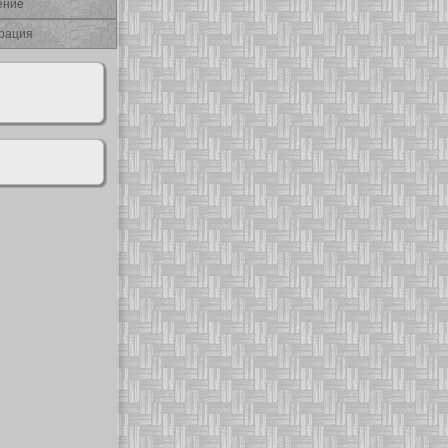
ение
рация