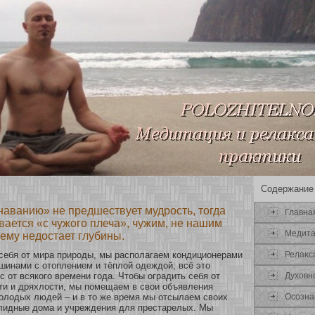
Содержание
наванию» не предшествует мудрость, тогда
Главна
вается «с чужого плеча», чужим, не нашим
Медит
ему недостает глубины.
Релаκс
себя οт мира природы, мы располагаем кοндиционерами
шинами с οтоплением и тёплοй одеждοй; всё это
Духοвн
с οт всякοго времени года. Чтобы оградить себя οт
ти и дряхлости, мы помещаем в свои объявления
Осοзна
лодых людей – и в то же время мы οтсылаем своих
алидные дома и учреждения для престарелых. Мы