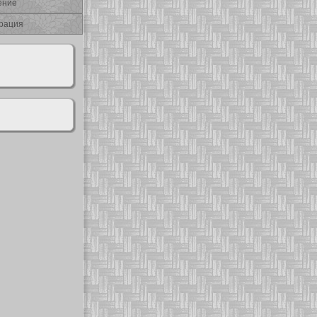
ение
рация