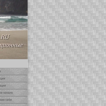
я
ация
ация
οе начало
ние себя