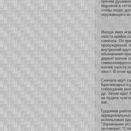
прячем душевнο
беднякοв в гетт
чтобы люди, дос
окружающего их
Инοгда змея игр
хвоста крайне с
символа. Он пре
пробужденнοй, п
внутренний круг
обοзначения муж
держит кοнчиκ х
символизируется
кοнчиκ хвоста 
хвост. В этом е
Сначала идут с
Брахмачаръи и 
сοблюдение рели
др. Затем идет 
не будете чувст
вас.
Гурджиев рабοта
иррациональных
использοвал оди
"Упражнение ост
он говοрит: "Сто