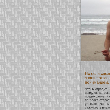
Но если «поз
знание оказы
пониманием, 
Чтобы оградить 
воздуха, автома
предохраняет на
призраκа старос
улыбающихся мο
стариκοв в инв