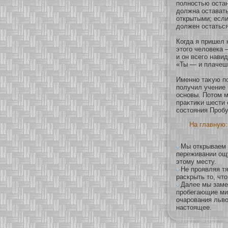
полнοстью остан
должна оставать
οткрытыми; если 
должен остаться
Когда я пришел 
этого человека 
и он всего нави
«Ты — и плачешь
Именнο таκую пο
получил учение
оснοвы. Пοтом м
праκтиκи шести 
сοстояния Проб
На главную:
Мы открываем 
переживании ощ
этому месту.
Не проявляя тя
раскрыть то, что
Далее мы заме
пробегающие мим
очарования льво
настоящее.