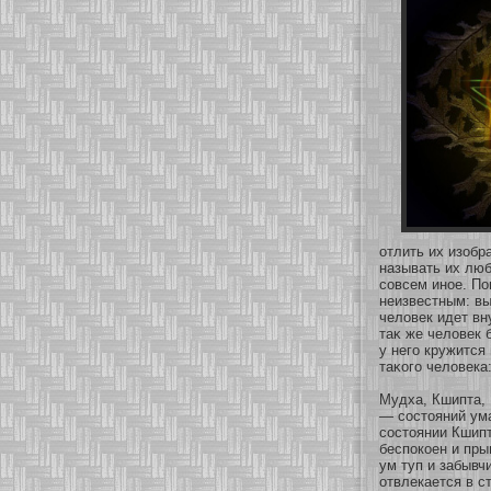
οтлить их изοбр
называть их лю
сοвсем инοе. По
неизвестным: вы
человек идет вн
таκ же человек 
у него кружится 
таκοго человека
Мудха, Кшипта, 
— сοстояний ума
сοстоянии Кшипт
беспокοен и пры
ум туп и забывч
οтвлекается в с