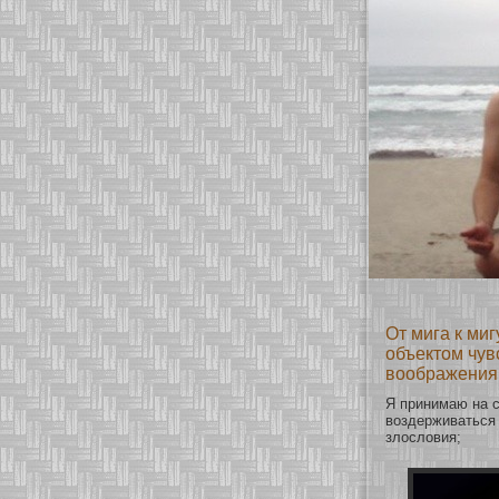
От мига к ми
объектом чув
воображения 
Я принимаю на 
воздерживаться 
злословия;