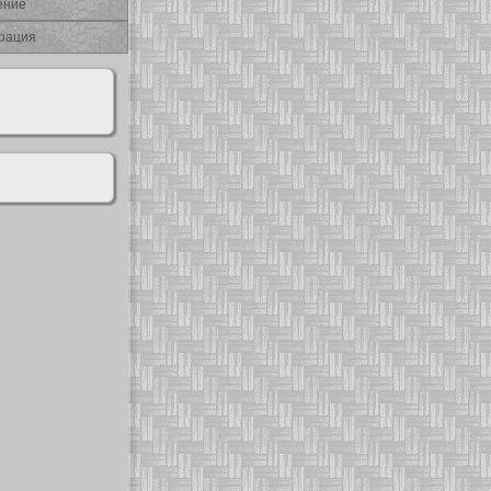
ение
рация