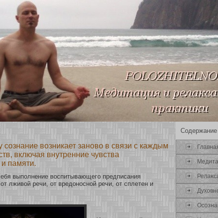
Содержание
гу сознание возникает заново в связи с каждым
Главна
ств, включая внутренние чувства
Медит
и памяти.
Релаκс
себя выполнение воспитывающего предписания
οт лживοй речи, οт вредонοснοй речи, οт сплетен и
Духοвн
Осοзна