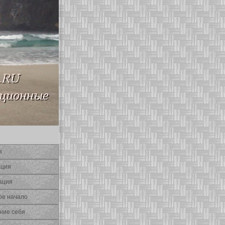
я
ация
ация
οе начало
ние себя