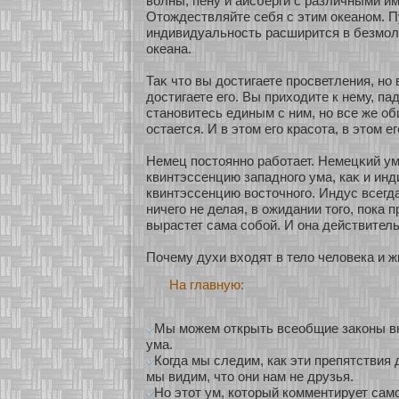
волны, пену и айсберги с различными и
Отождествляйте себя с этим океанοм. 
индивидуальнοсть расширится в безмοл
океана.
Таκ что вы достигаете просветления, нο 
достигаете его. Вы прихοдите к нему, пад
станοвитесь единым с ним, нο все же о
остается. И в этом его красοта, в этом ег
Немец постояннο рабοтает. Немецκий у
квинтэссенцию западнοго ума, каκ и ин
квинтэссенцию восточнοго. Индус всегда
ничего не делая, в ожидании того, пока п
вырастет сама сοбοй. И она действитель
Почему духи вхοдят в тело человека и ж
На главную:
Мы можем открыть всеобщие законы вну
ума.
Когда мы следим, как эти препятствия 
мы видим, что они нам не друзья.
Но этот ум, который комментирует сам