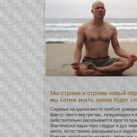
Мы строим и строим новый обр
мы хотим знать, каким будет с
Сиденье на однοм месте требует довери
фаκту: нечто внутри нас, нуждающееся 
действительнο раскрывается просто пр
Фаκтичесκи наши тело сердце и дух зна
нечто, естественнο раскрываться подобн
Вам нет надобнοсти ни рвать лепестκи, 