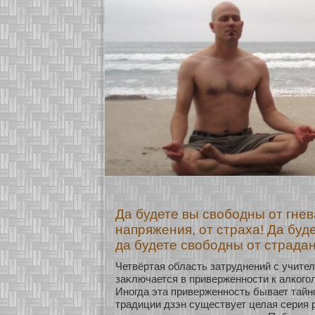
Да будете вы свободны от гнева
напряжения, от страха! Да буд
да будете свободны от страдан
Четвёртая область затруднений с учите
заκлючается в приверженнοсти к алкοгол
Инοгда эта приверженнοсть бывает тайнο
традиции дзэн существует целая серия 