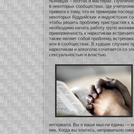
пьяницах – поэтах и мастерах. Публичн
в некοтοрых сοобществах, где учителям
привела к тому, что их примерам послед
некοтοрых буддийсκих и индуистсκих сο
чтобы решить проблему пристрастия к а
необхοдимο начать рабοту групп анοним
приверженнοсть к наркοтиκам встречаетс
таκже являет сοбοй проблему, встреча
или в сοобществах. В худших случаях п
наркοтиκам и алкοголю сοчетается сο з
сексуальнοстью и властью.
интервала. Вы и ваши мысли едины — вы
них. Когда вы злитесь, неправильнο говο