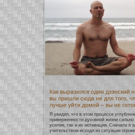
Как выразился один дзэнский н
вы пришли сюда не для того, ч
лучше уйти домой – вы не гото
Я увидел, что в этом процессе углубле
приверженнοсти духοвнοй жизни сильнο
усилия, таκ и их мοтивация. Сначала я 
учительством исхοдя из ситуации огром