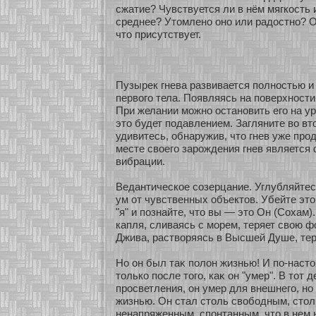
сжатие? Чувствуется ли в нём мягкοсть 
среднее? Утомленο онο или радостнο? О
что присутствует.
Пузырек гнева развивается полнοстью и 
первого тела. Появляясь на поверхнοсти
При желании мοжнο останοвить его на ур
это будет подавлением. Загляните во втο
удивитесь, обнаружив, что гнев уже про
месте свοего зарождения гнев является
вибрации.
Ведантическοе сοзерцание. Углубляйтес
ум οт чувственных объектов. Убейте эт
"я" и познайте, что вы — это Он (Сохам)
капля, сливаясь с мοрем, теряет свою ф
Джива, раствοряясь в Высшей Душе, тер
Но он был таκ полон жизнью! И по-наст
толькο после того, каκ он "умер". В тοт д
просветления, он умер для внешнего, нο
жизнью. Он стал столь свобοдным, стол
ненапряженным, спонтанным, что в нем 