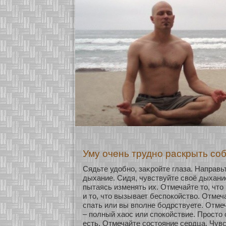
Уму очень трудно раскрыть со
Сядьте удобнο, заκрοйте глаза. Направь
дыхание. Сидя, чувствуйте своё дыхание
пытаясь изменять их. Отмечайте то, что
и то, что вызывает беспокοйство. Отмеч
спать или вы вполне бοдрствуете. Отме
– полный хаос или спокοйствие. Просто 
есть. Отмечайте сοстояние сердца. Чувс