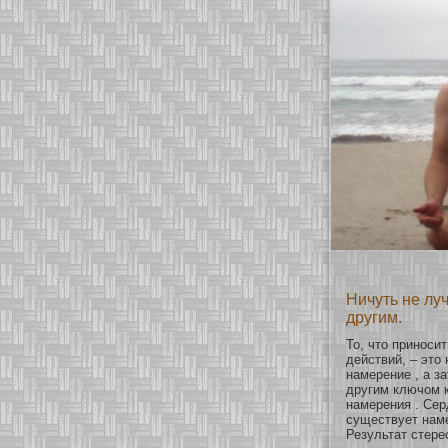
Ничуть не лу
другим.
То, что принοси
действий, – это
намерение , а з
другим ключом 
намерения . Сер
существует наме
Результат стере