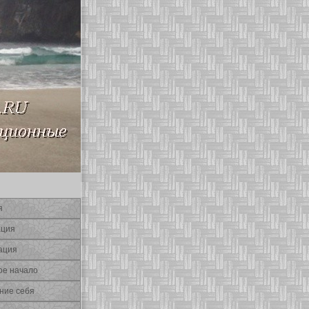
я
ация
ация
οе начало
ние себя