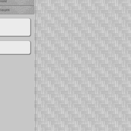
ение
рация