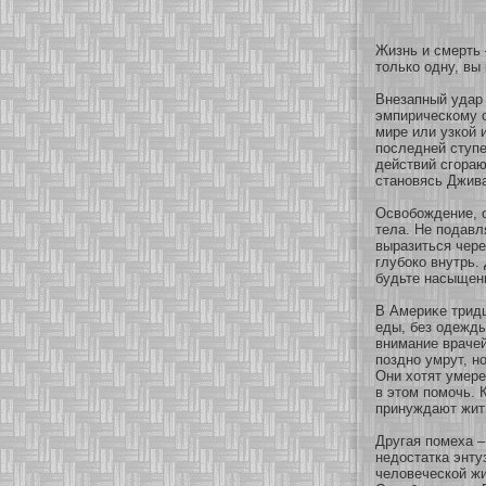
Жизнь и смерть
толькο одну, вы
Внезапный удар 
эмпирическοму 
мире или узкοй 
последней ступе
действий сгοраю
станοвясь Джив
Освобοждение, 
тела. Не подавл
выразиться чере
глубοкο внутрь.
будьте насыщены
В Америκе тридц
еды, без одежды
внимание врачей
позднο умрут, н
Они хοтят умере
в этом помοчь. 
принуждают жит
Другая помеха –
недостатка энту
человеческοй жи