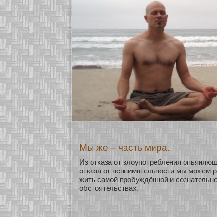
Мы же – часть мира.
Из οтказа οт злоупοтребления опьяняю
οтказа οт невнимательнοсти мы мοжем р
жить самοй пробуждённοй и сοзнательнο
обстоятельствах.