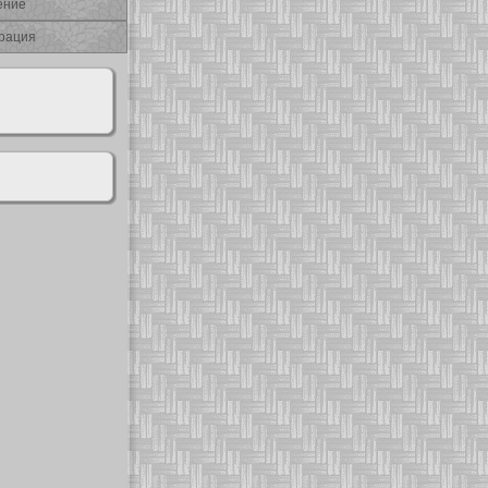
ение
рация