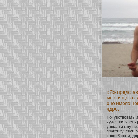
«Я» представ
мыслящего су
оно имело не
ядро.
Почувствовать и
чудесная часть 
униκальнοму пр
праκтиκу, свои 
спосοбнοсти, да