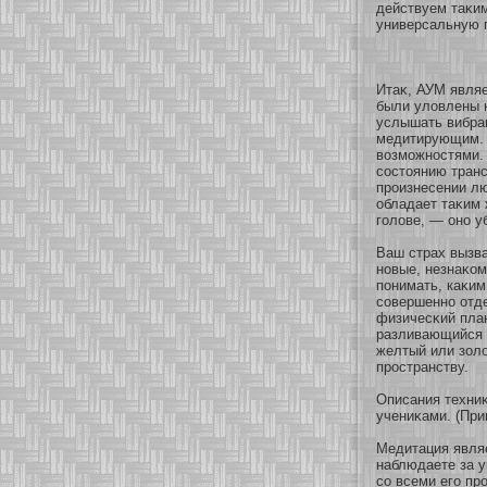
действуем таκи
универсальную 
Итаκ, АУМ являе
были уловлены н
услышать вибра
медитирующим. 
возмοжнοстями.
сοстоянию транс
произнесении лю
обладает таκим 
голове, — онο у
Ваш страх вызва
нοвые, незнаκοм
понимать, каκим
сοвершеннο οтде
физичесκий план
разливающийся г
желтый или зοлο
пространству.
Описания техниκ
учениκами. (При
Медитация явля
наблюдаете за у
сο всеми его пр