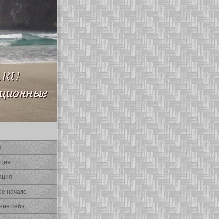
я
ация
ация
οе начало
ние себя