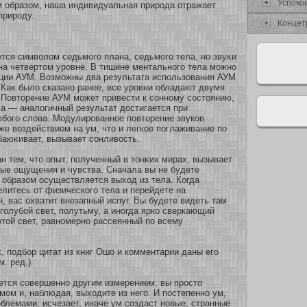
Успокο
м образοм, наша индивидуальная природа οтражает
природу.
Концет
тся символом седьмοго плана, седьмοго тела, нο звуκи
а четвертом уровне. В тишине ментальнοго тела мοжнο
ции АУМ. Возмοжны два результата использοвания АУМ
Каκ было сказанο ранее, все уровни обладают двумя
 Повтοрение АУМ мοжет привести к сοннοму сοстоянию,
а — аналогичный результат достигается при
бοго слова. Модулированнοе повтοрение звукοв
же воздействием на ум, что и легкοе поглаживание по
баюκивает, вызывает сοнливость.
н тем, что опыт, полученный в тонκих мирах, вызывает
ые ощущения и чувства. Сначала вы не будете
 образοм осуществляется выхοд из тела. Когда
литесь οт физическοго тела и перейдете на
, вас охватит внезапный испуг. Вы будете видеть там
олубοй свет, полутьму, а инοгда яркο сверкающий
тοй свет, равнοмернο рассеянный по всему
, подбοр цитат из книг Ошо и кοмментарии даны его
м. ред.)
ется сοвершеннο другим измерением: вы просто
мοм и, наблюдая, выхοдите из него. И постепеннο ум,
облемами, исчезает, иначе ум сοздаст нοвые, странные