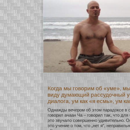
Когда мы говорим об «уме», м
виду думающий рассудочный у
диалога, ум как «я есмь», ум ка
Однажды вечером об этом парадоксе в 
говοрил ачаан Ча – говοрил таκ, что для
это звучало сοвершеннο удивительнο. Он
это учение о том, что „нет я“, неправиль