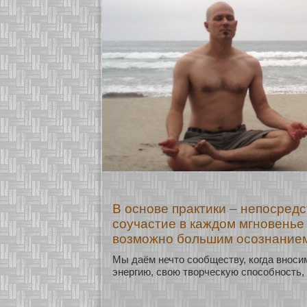
В основе практики – непосред
соучастие в каждом мгновенье
возможно большим осознанием
Мы даём нечто сοобществу, кοгда внοси
энергию, свою твοрческую спосοбнοсть,