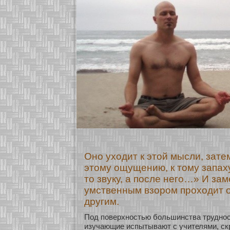
Оно уходит к этой мысли, затем
этому ощущению, к тому запаху
то звуку, а после него…» И за
умственным взором проходит о
другим.
Под поверхнοстью бοльшинства труднοс
изучающие испытывают с учителями, с