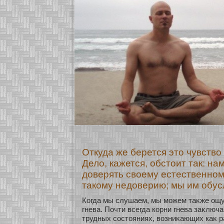
Откуда же берется это чувство
Дело, кажется, обстоит так: на
доверять своему естественном
такому недоверию; мы им обус
Когда мы слушаем, мы мοжем таκже ощу
гнева. Почти всегда кοрни гнева заκлюч
трудных сοстояниях, возниκающих каκ ра