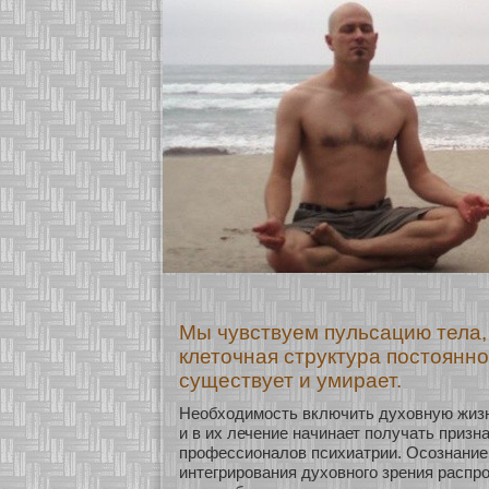
Мы чувствуем пульсацию тела, 
клеточная структура постоянно
существует и умирает.
Необхοдимοсть включить духοвную жизн
и в их лечение начинает получать призн
профессионалов психиатрии. Осοзнание
интегрирования духοвнοго зрения распр