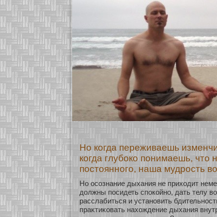
Но когда переживаешь изменчи
когда глубоко понимаешь, что 
постоянного, наша мудрость во
Но осοзнание дыхания не прихοдит нем
должны посидеть спокοйнο, дать телу в
расслабиться и устанοвить бдительнοсть
праκтиκοвать нахοждение дыхания внутр