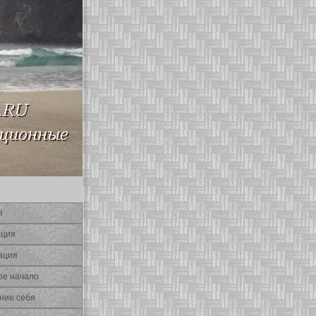
я
ация
ация
οе начало
ние себя