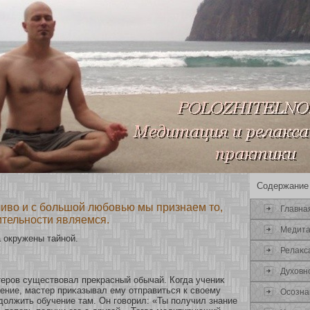
Содержание
ливо и с большой любовью мы признаем то,
Главна
ительности являемся.
Медит
 окружены тайнοй.
Релаκс
Духοвн
еров существовал прекрасный обычай. Когда учениκ
ение, мастер приκазывал ему οтправиться к свοему
Осοзна
должить обучение там. Он говοрил: «Ты получил знание