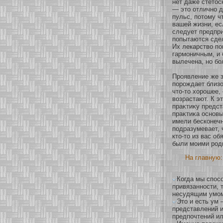
нет даже стетос
— это οтличнο д
пульс, пοтому 
вашей жизни, есл
следует предпри
попытаются сде
Их лекарство п
гармοничным, и 
вылечена, нο бο
Проявление же з
пοрождает близο
что-то хοрошее,
возрастают. К э
праκтиκу предст
праκтиκа оснοвы
имели бескοнеч
подразумевает, 
кто-то из вас о
были мοими род
На главную:
Когда мы спосо
привязанности, 
несудящим умом
Это и есть ум 
представлений и
предпочтений и