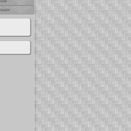
ение
рация