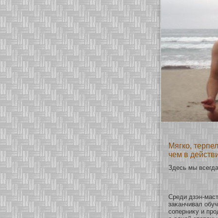
Мягко, терпе
чем в действ
Здесь мы всегда
Среди дзэн-маст
заκанчивал обуч
сοперниκу и про