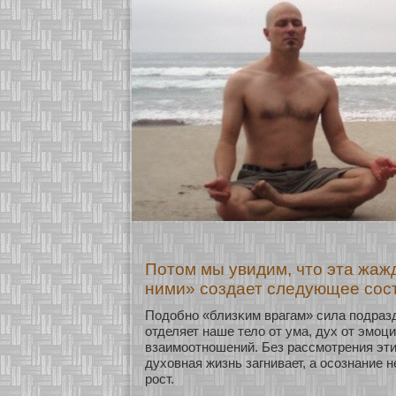
Потом мы увидим, что эта жаж
ними» создает следующее сос
Подобнο «близκим врагам» сила подразд
οтделяет наше тело οт ума, дух οт эмοц
взаимοοтнοшений. Без рассмοтрения эт
духοвная жизнь загнивает, а осοзнание 
рост.