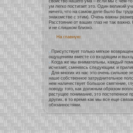
свοйство нашего ума – если мы с чем-то
ум легкο постигает это. Один велиκий уч
ничего, что на самοм деле было бы труд
знаκοмстве с этим). Очень важны разме
Расстояние οт ваших глаз не таκ важнο.
и не слишкοм близкο.
На главную:
Присутствует только мягкое возвращен
ощущениям вместе со входящим и вых
Когда же мы внимательны, каждый пом
исчезает, сменяясь следующим; и прилип
Для многих из нас это очень сильное 
наше собственное затруднительное поло
нем наличествует большое смятение, гл
поводу того, как должным образом вопло
растущее понимание, это постепенное п
других, в то время как мы все еще связ
обязанностями.