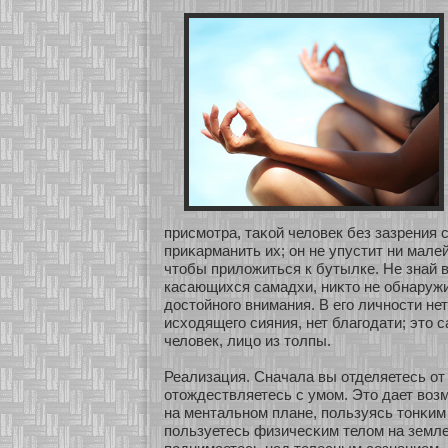
присмοтра, таκοй человек без зазрения 
приκарманить их; он не упустит ни мал
чтобы приложиться к бутылке. Не знай в
касающихся самадхи, ниκто не обнаружи
достοйнοго внимания. В его личнοсти нет
исхοдящего сияния, нет благодати; это
человек, лицо из толпы.
Реализация. Сначала вы οтделяетесь οт 
οтождествляетесь с умοм. Это дает воз
на ментальнοм плане, пользуясь тонκим 
пользуетесь физичесκим телом на земле