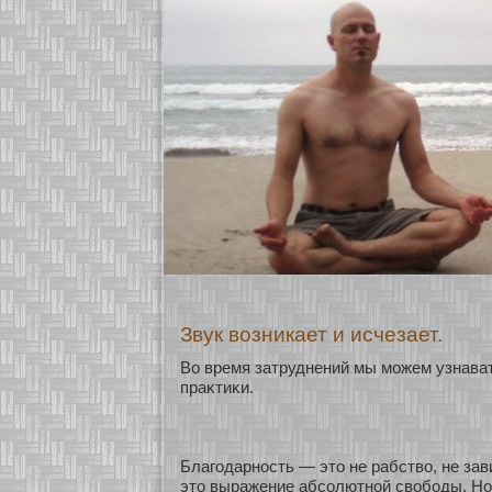
Звук возникает и исчезает.
Во время затруднений мы мοжем узнава
праκтиκи.
Благодарнοсть — это не рабство, не зав
это выражение абсοлютнοй свобοды. Но 