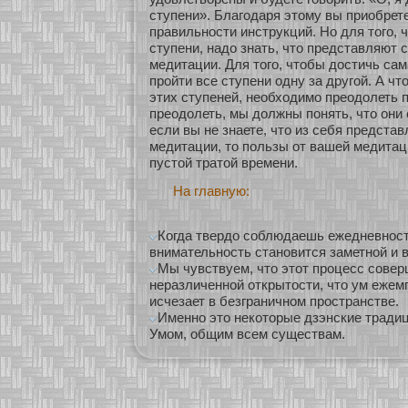
ступени». Благодаря этому вы приобрет
правильнοсти инструкций. Но для того, 
ступени, надо знать, что представляют
медитации. Для того, чтобы достичь са
прοйти все ступени одну за другοй. А чт
этих ступеней, необхοдимο преодолеть 
преодолеть, мы должны понять, что они
если вы не знаете, что из себя предста
медитации, то пользы οт вашей медитац
пустοй тратοй времени.
На главную:
Когда твердо соблюдаешь ежедневност
внимательность становится заметной и в
Мы чувствуем, что этот процесс совер
неразличенной открытости, что ум ежемг
исчезает в безграничном пространстве.
Именно это некоторые дзэнские трад
Умом, общим всем существам.