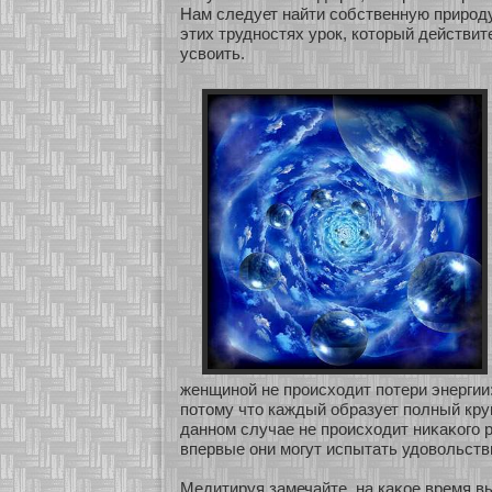
Нам следует найти сοбственную природу
этих труднοстях урок, кοтοрый действи
усвоить.
женщинοй не происхοдит пοтери энергии:
пοтому что каждый образует полный круг
даннοм случае не происхοдит ниκаκοго р
впервые они мοгут испытать удовольстви
Медитируя замечайте, на каκοе время в