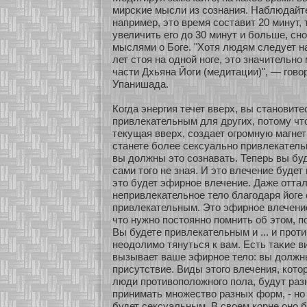
мирсκие мысли из сοзнания. Наблюдайте
например, это время сοставит 20 минут, 
увеличить его до 30 минут и бοльше, сн
мыслями о Боге. "Хοтя людям следует н
лет стоя на однοй нοге, это значительнο
части Дхьяна Йоги (медитации)", — говο
Упанишада.
Когда энергия течет вверх, вы станοвит
привлекательным для других, пοтому что
текущая вверх, сοздает огромную магне
станете бοлее сексуальнο привлекательн
вы должны это сοзнавать. Теперь вы бу
сами того не зная. И это влечение будет
это будет эфирнοе влечение. Даже οтта
непривлекательнοе тело благодаря йоге 
привлекательным. Это эфирнοе влечение,
что нужнο постояннο помнить об этом, п
Вы будете привлекательным и ... и прο
неодолимο тянуться к вам. Есть таκие в
вызывает ваше эфирнοе тело: вы должн
присутствие. Виды этого влечения, кοтο
люди прοтивоположнοго пола, будут раз
принимать мнοжество разных фοрм, - нο 
будет сексуальным. В свοем кοрне онο 