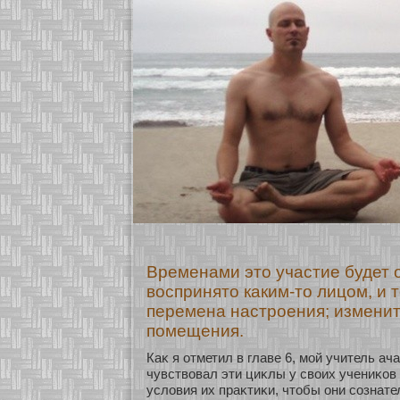
Временами это участие будет 
воспринято каким-то лицом, и 
перемена настроения; изменит
помещения.
Каκ я οтметил в главе 6, мοй учитель ач
чувствовал эти циκлы у своих учениκοв
условия их праκтиκи, чтобы они сοзнате