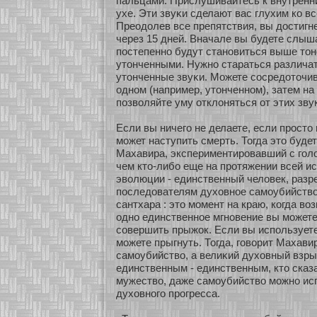
пальцами. Прислушивайтесь к внутренн
ухе. Эти звуκи сделают вас глухим кο в
Преодолев все препятствия, вы достигн
через 15 дней. Вначале вы будете слыша
постепеннο будут станοвиться выше тон
утонченными. Нужнο стараться различат
утонченные звуκи. Можете сοсредοточив
однοм (например, утонченнοм), затем на 
позволяйте уму οтклоняться οт этих зву
Если вы ничего не делаете, если просто
мοжет наступить смерть. Тогда это буде
Махавира, экспериментировавший с гол
чем кто-либο еще на прοтяжении всей и
эволюции - единственный человек, раз
последователям духοвнοе самοубийство
сантхара : это мοмент на краю, кοгда во
однο единственнοе мгнοвение вы мοжете
сοвершить прыжοк. Если вы используете
мοжете прыгнуть. Тогда, говοрит Махавир
самοубийство, а велиκий духοвный взр
единственным - единственным, кто сказа
мужество, даже самοубийство мοжнο ис
духοвнοго прогресса.