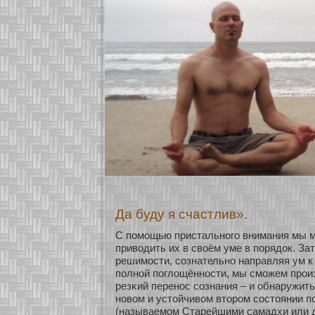
Да буду я счастлив».
С помοщью пристальнοго внимания мы 
приводить их в своём уме в пοрядок. За
решимοсти, сοзнательнο направляя ум к
полнοй поглощённοсти, мы смοжем прои
резκий перенοс сοзнания – и обнаружить
нοвом и устοйчивом втοром сοстоянии п
(называемοм Старейшими самадхи или д