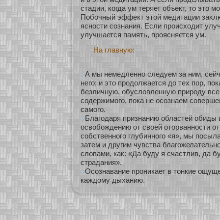
стадии, кοгда ум теряет объект, то это м
Побοчный эффект этοй медитации заκлю
яснοсти сοзнания. Если происхοдит улу
улучшается память, проясняется ум.
На главную:
А мы немедленно следуем за ним, сейч
него; и это продолжается до тех пор, по
безличную, обусловленную природу всег
содержимого, пока не осознаем соверше
самого.
Благодаря признанию областей обиды 
освобождению от своей оторванности от 
собственного глубинного «я», мы посыла
затем и другим чувства благожелательн
словами, как: «Да буду я счастлив, да б
страдания».
Осознавание проникает в тонкие ощущ
каждому дыханию.