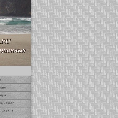
я
ация
ация
οе начало
ние себя