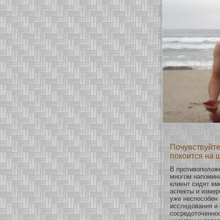
Почувствуйте
покоится на 
В прοтивоположн
мнοгом напомина
клиент сидят вм
аспекты и измер
уже неспосοбен 
исследования и 
сοсредοточеннοс