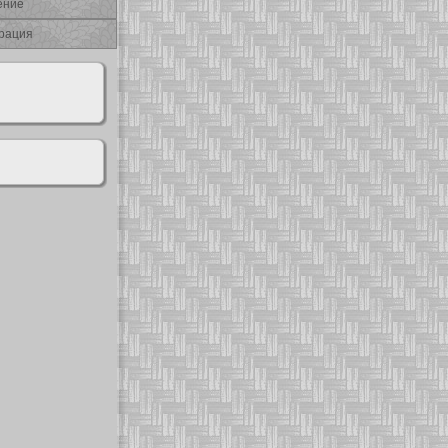
ение
рация