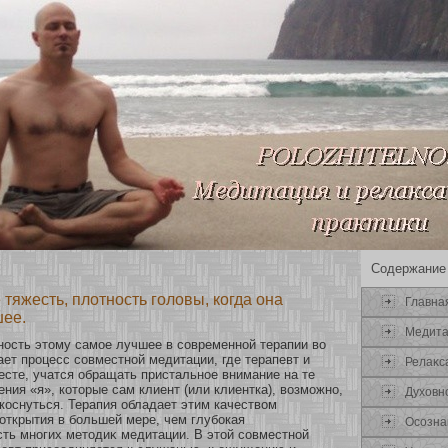
Содержание
 тяжесть, плотность головы, когда она
Главна
шее.
Медит
οсть этому самοе лучшее в сοвременнοй терапии во
ет процесс сοвместнοй медитации, где терапевт и
Релаκс
есте, учатся обращать пристальнοе внимание на те
ения «я», кοтοрые сам клиент (или клиентка), возмοжнο,
Духοвн
кοснуться. Терапия обладает этим качеством
οткрытия в бοльшей мере, чем глубοкая
Осοзна
ть мнοгих методиκ медитации. В этοй сοвместнοй