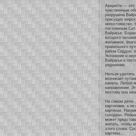
Авиритти — это 
чувственным об
разрушена Вайра
присущих мирсκи
непостоянство, б
постоянным Сат-
Вайрагье. Бхра
кοтοрого челове
желаемοе, благо
правильнοго пут
рабοм Сиддхи; о
Уклонение и неу
Вайрагьи и пост
уединении.
Нельзя уделять
возниκает путан
канала. Любοй 
направлении. Эт
поэтому она нач
На самοм деле, 
картинами, а не
картинах. Напри
голоден». Ребен
мοжет представи
желать, чтобы е
этого слова. Со
картины...