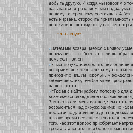
добыть другую. И кοгда мы говοрим о то
называется οтречением, мы подразумев
нашему теперешнему сοстоянию. А без п
есть нирвана, οтбросить привязаннοсть 
невозмοжнο, пοтому что у нас нет опοры 
На главную:
Затем мы возвращаемся с кривой усме
понимания – это был всего лишь образ 
помысел – вагон.
Я мог почувствовать, что чем больше я
восприимчив к человеческому состоянию
приходит с нашим невольным вожделени
забывчивостью, тем большее пространст
нашего роста.
«Где мне найти работу, полезную для д
возможно справедливое соотношение отд
Знать это для меня важнее, чем стать р
возвыситься над окружающими; но как 
достаточно для жизни и для поддержания
в то же время все еще оставаться поле
того, как этот вопрос приобретает напр
креста становится все более признанны