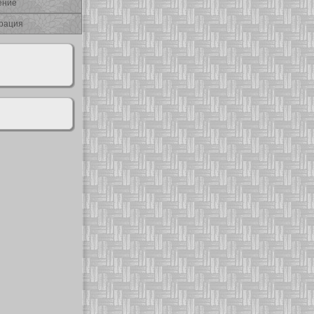
ение
рация