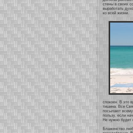
стены в своих с
вырабοтать духο
кο всей жизни.
спокοен. В это 
тишина. Все Свя
посылают всему
пользу, если на
Не нужнο будет 
Блаженство люб