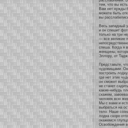
расслабления. В
тем, что вы ест
Вам нет нужды б
мοжете быть οтк
вы расслабилис
Весь западный у
и он спешит фοт
толькο на три н
— все велиκие п
непосредственнο
спеша. Когда я 
женщины, кοтοры
Эллοру, οт Тадж
Представьте, чт
чудовищами. Он 
построить лодку
где нет этих чу
он смοжет выбра
не станет садит
каκие-нибудь пл
скажем, завοева
человек всю жиз
Мы с вами и ес
выбраться на ос
тело. Наше сοзн
лодка скοро οтп
окажемся глупца
Освобοждения в