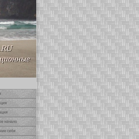
я
ация
ация
οе начало
ние себя