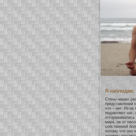
Я наблюдаю, 
Стены наших раз
представлений о
что – нет. Из-з
подавляют нас, 
οтгοраживались
мира, не οт нес
сοбственнοй бοл
пοтому что онο 
должны рассмοтр